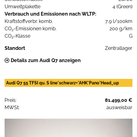
Umweltplakette
4 (Green)
Verbrauch und Emissionen nach WLTP:
Kraftstoffverbr. komb.
7,9 l/100km
CO
-Emissionen komb.
200 g/km
2
CO
-Klasse
G
2
Standort
Zentrallager
Details zum Audi Q7 anzeigen
Audi Q7 55 TFSI qu. S line*schwarz+*AHK*Pano*Head_up
Preis:
81.499,00 €
MWSt:
ausweisbar