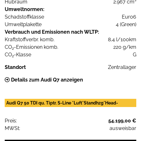
Hubraum
2.967 cm³
Umweltnormen:
Schadstoffklasse
Euro6
Umweltplakette
4 (Green)
Verbrauch und Emissionen nach WLTP:
Kraftstoffverbr. komb.
8,4 l/100km
CO
-Emissionen komb.
220 g/km
2
CO
-Klasse
G
2
Standort
Zentrallager
Details zum Audi Q7 anzeigen
Audi Q7 50 TDI qu. Tiptr. S-Line *Luft*Standhzg*Head-
Preis:
54.199,00 €
MWSt:
ausweisbar