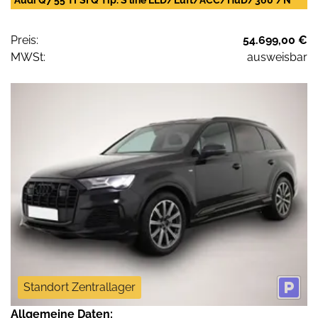
Audi Q7 55 TFSI Q Tip. S line LED/Luft/ACC/HuD/360°/N
Preis:
54.699,00 €
MWSt:
ausweisbar
Standort Zentrallager
Allgemeine Daten: