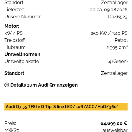
Standort
Zentrallager
Lieferzeit
ab ca. 09.08.2026
Unsere Nummer
D046523
Motor:
kW / PS
250 kW / 340 PS
Treibstoff
Petrol
Hubraum
2.995 cm³
Umweltnormen:
Umweltplakette
4 (Green)
Standort
Zentrallager
Details zum Audi Q7 anzeigen
Audi Q7 55 TFSI e Q Tip. S line LED/Luft/ACC/HuD/360°
Preis:
64.699,00 €
MWSt:
ausweisbar