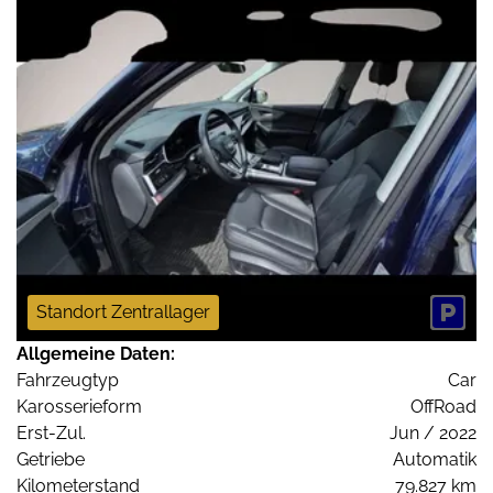
Standort Zentrallager
Allgemeine Daten:
Fahrzeugtyp
Car
Karosserieform
OffRoad
Erst-Zul.
Jun / 2022
Getriebe
Automatik
Kilometerstand
79.827 km