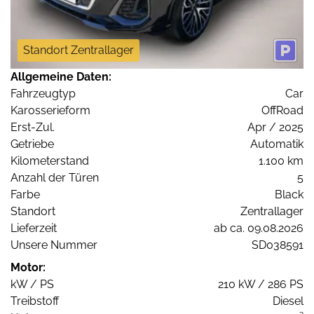
Standort Zentrallager
Allgemeine Daten:
Fahrzeugtyp
Car
Karosserieform
OffRoad
Erst-Zul.
Apr / 2025
Getriebe
Automatik
Kilometerstand
1.100 km
Anzahl der Türen
5
Farbe
Black
Standort
Zentrallager
Lieferzeit
ab ca. 09.08.2026
Unsere Nummer
SD038591
Motor:
kW / PS
210 kW / 286 PS
Treibstoff
Diesel