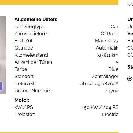
M
Allgemeine Daten:
U
Fahrzeugtyp
Car
Um
Karosserieform
OffRoad
Ve
Erst-Zul.
Mai / 2023
En
Getriebe
Automatik
C
Kilometerstand
59.811 km
C
Anzahl der Türen
5
St
Farbe
Blue
Standort
Zentrallager
Lieferzeit
ab ca. 09.08.2026
Unsere Nummer
14702
Motor:
kW / PS
150 kW / 204 PS
Treibstoff
Electric