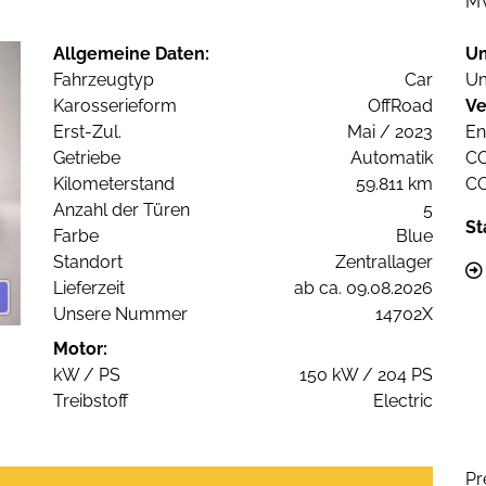
M
Allgemeine Daten:
U
Fahrzeugtyp
Car
Um
Karosserieform
OffRoad
Ve
Erst-Zul.
Mai / 2023
En
Getriebe
Automatik
C
Kilometerstand
59.811 km
C
Anzahl der Türen
5
St
Farbe
Blue
Standort
Zentrallager
Lieferzeit
ab ca. 09.08.2026
Unsere Nummer
14702X
Motor:
kW / PS
150 kW / 204 PS
Treibstoff
Electric
Pr