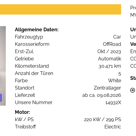
Pr
M
Allgemeine Daten:
U
Fahrzeugtyp
Car
Um
Karosserieform
OffRoad
Ve
Erst-Zul.
Okt / 2023
En
Getriebe
Automatik
C
Kilometerstand
30.471 km
C
Anzahl der Türen
5
St
Farbe
White
Standort
Zentrallager
Lieferzeit
ab ca. 09.08.2026
Unsere Nummer
14932X
Motor:
kW / PS
220 kW / 299 PS
Treibstoff
Electric