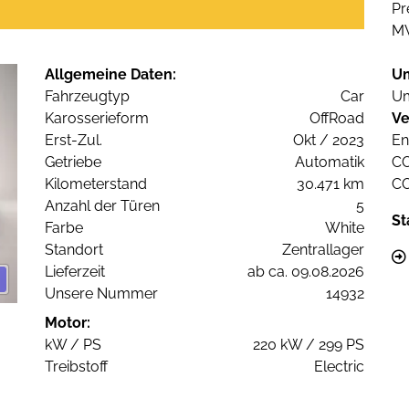
Pr
M
Allgemeine Daten:
U
Fahrzeugtyp
Car
Um
Karosserieform
OffRoad
Ve
Erst-Zul.
Okt / 2023
En
Getriebe
Automatik
C
Kilometerstand
30.471 km
C
Anzahl der Türen
5
St
Farbe
White
Standort
Zentrallager
Lieferzeit
ab ca. 09.08.2026
Unsere Nummer
14932
Motor:
kW / PS
220 kW / 299 PS
Treibstoff
Electric