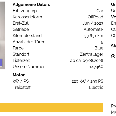
Allgemeine Daten:
U
Fahrzeugtyp
Car
Um
Karosserieform
OffRoad
Ve
Erst-Zul.
Jun / 2023
En
Getriebe
Automatik
C
Kilometerstand
33.631 km
C
Anzahl der Türen
5
St
Farbe
Blue
Standort
Zentrallager
Lieferzeit
ab ca. 09.08.2026
Unsere Nummer
14746X
Motor:
kW / PS
220 kW / 299 PS
Treibstoff
Electric
Pr
M