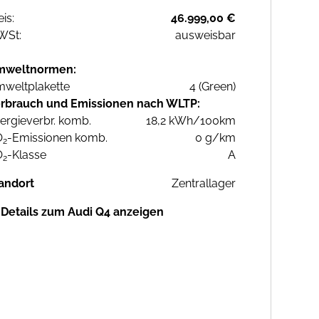
eis:
46.999,00 €
WSt:
ausweisbar
mweltnormen:
weltplakette
4 (Green)
rbrauch und Emissionen nach WLTP:
ergieverbr. komb.
18,2 kWh/100km
O
-Emissionen komb.
0 g/km
2
O
-Klasse
A
2
andort
Zentrallager
Details zum Audi Q4 anzeigen