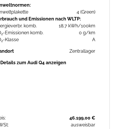
mweltnormen:
weltplakette
4 (Green)
rbrauch und Emissionen nach WLTP:
ergieverbr. komb.
18,7 kWh/100km
O
-Emissionen komb.
0 g/km
2
O
-Klasse
A
2
andort
Zentrallager
Details zum Audi Q4 anzeigen
eis:
46.199,00 €
WSt:
ausweisbar