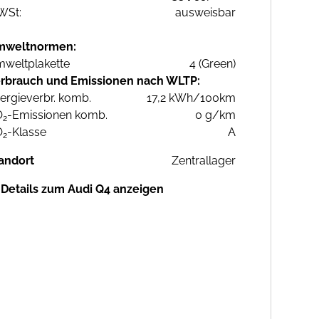
WSt:
ausweisbar
mweltnormen:
weltplakette
4 (Green)
rbrauch und Emissionen nach WLTP:
ergieverbr. komb.
17,2 kWh/100km
O
-Emissionen komb.
0 g/km
2
O
-Klasse
A
2
andort
Zentrallager
Details zum Audi Q4 anzeigen