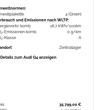
mweltnormen:
weltplakette
4 (Green)
rbrauch und Emissionen nach WLTP:
ergieverbr. komb.
18,7 kWh/100km
O
-Emissionen komb.
0 g/km
2
O
-Klasse
A
2
andort
Zentrallager
Details zum Audi Q4 anzeigen
eis:
35.799,00 €