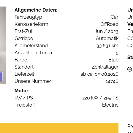
Allgemeine Daten:
U
Fahrzeugtyp
Car
Um
Karosserieform
OffRoad
Ve
Erst-Zul.
Jun / 2023
En
Getriebe
Automatik
C
Kilometerstand
33.631 km
C
Anzahl der Türen
5
St
Farbe
Blue
Standort
Zentrallager
Lieferzeit
ab ca. 09.08.2026
Unsere Nummer
14746
Motor:
kW / PS
220 kW / 299 PS
Treibstoff
Electric
Pr