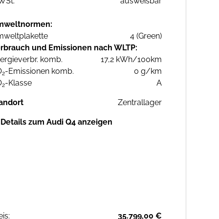
WSt:
ausweisbar
mweltnormen:
weltplakette
4 (Green)
rbrauch und Emissionen nach WLTP:
ergieverbr. komb.
17,2 kWh/100km
O
-Emissionen komb.
0 g/km
2
O
-Klasse
A
2
andort
Zentrallager
Details zum Audi Q4 anzeigen
eis:
35.799,00 €