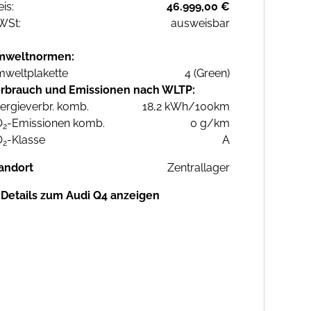
eis:
46.999,00 €
WSt:
ausweisbar
mweltnormen:
weltplakette
4 (Green)
rbrauch und Emissionen nach WLTP:
ergieverbr. komb.
18,2 kWh/100km
O
-Emissionen komb.
0 g/km
2
O
-Klasse
A
2
andort
Zentrallager
Details zum Audi Q4 anzeigen