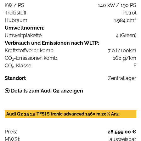
kW / PS
140 kW / 190 PS
Treibstoff
Petrol
Hubraum
1.984 cm³
Umweltnormen:
Umweltplakette
4 (Green)
Verbrauch und Emissionen nach WLTP:
Kraftstoffverbr. komb.
7,0 l/100km
CO
-Emissionen komb.
160 g/km
2
CO
-Klasse
F
2
Standort
Zentrallager
Details zum Audi Q2 anzeigen
Audi Q2 35 1.5 TFSI S tronic advanced 156¤ m.20% Anz.
Preis:
28.599,00 €
MWSt:
ausweisbar