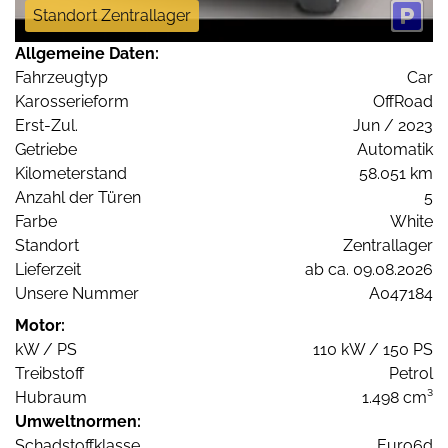
Standort Zentrallager
Allgemeine Daten:
Fahrzeugtyp
Car
Karosserieform
OffRoad
Erst-Zul.
Jun / 2023
Getriebe
Automatik
Kilometerstand
58.051 km
Anzahl der Türen
5
Farbe
White
Standort
Zentrallager
Lieferzeit
ab ca. 09.08.2026
Unsere Nummer
A047184
Motor:
kW / PS
110 kW / 150 PS
Treibstoff
Petrol
Hubraum
1.498 cm³
Umweltnormen:
Schadstoffklasse
Euro6d