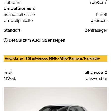
Hubraum
1.498 cm³
Umweltnormen:
Schadstoffklasse
Euro6
Umweltplakette
4 (Green)
Standort
Zentrallager
Details zum Audi Q2 anzeigen
Audi Q2 30 TFSI advanced MMI+/AHK/Kamera/Parkhilfe+
Preis:
28.299,00 €
MWSt:
ausweisbar