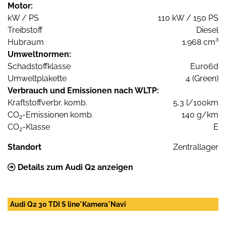
Motor:
kW / PS
110 kW / 150 PS
Treibstoff
Diesel
Hubraum
1.968 cm³
Umweltnormen:
Schadstoffklasse
Euro6d
Umweltplakette
4 (Green)
Verbrauch und Emissionen nach WLTP:
Kraftstoffverbr. komb.
5,3 l/100km
CO
-Emissionen komb.
140 g/km
2
CO
-Klasse
E
2
Standort
Zentrallager
Details zum Audi Q2 anzeigen
Audi Q2 30 TDI S line*Kamera*Navi