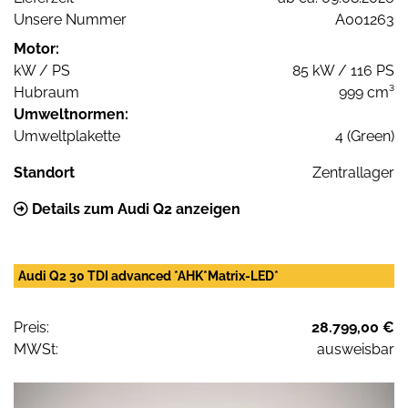
Unsere Nummer
A001263
Motor:
kW / PS
85 kW / 116 PS
Hubraum
999 cm³
Umweltnormen:
Umweltplakette
4 (Green)
Standort
Zentrallager
Details zum Audi Q2 anzeigen
Audi Q2 30 TDI advanced *AHK*Matrix-LED*
Preis:
28.799,00 €
MWSt:
ausweisbar