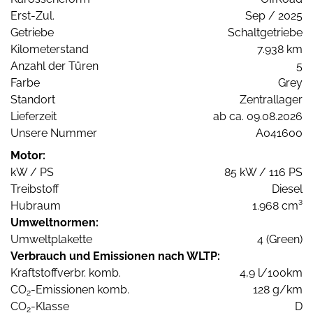
Erst-Zul.
Sep / 2025
Getriebe
Schaltgetriebe
Kilometerstand
7.938 km
Anzahl der Türen
5
Farbe
Grey
Standort
Zentrallager
Lieferzeit
ab ca. 09.08.2026
Unsere Nummer
A041600
Motor:
kW / PS
85 kW / 116 PS
Treibstoff
Diesel
Hubraum
1.968 cm³
Umweltnormen:
Umweltplakette
4 (Green)
Verbrauch und Emissionen nach WLTP:
Kraftstoffverbr. komb.
4,9 l/100km
CO
-Emissionen komb.
128 g/km
2
CO
-Klasse
D
2