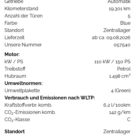
Getriebe
Automatik
Kilometerstand
19.301 km
Anzahl der Türen
5
Farbe
Blue
Standort
Zentrallager
Lieferzeit
ab ca. 09.08.2026
Unsere Nummer
057540
Motor:
kW / PS
110 kW / 150 PS
Treibstoff
Petrol
Hubraum
1.498 cm³
Umweltnormen:
Umweltplakette
4 (Green)
Verbrauch und Emissionen nach WLTP:
Kraftstoffverbr. komb.
6,2 l/100km
CO
-Emissionen komb.
142 g/km
2
CO
-Klasse
C
2
Standort
Zentrallager