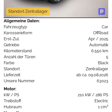
Standort Zentrallager
Allgemeine Daten:
Fahrzeugtyp
Car
Karosserieform
OffRoad
Erst-Zul.
Apr / 2025
Getriebe
Automatik
Kilometerstand
6.550 km
Anzahl der Türen
5
Farbe
Black
Standort
Zentrallager
Lieferzeit
ab ca. 09.08.2026
Unsere Nummer
63023
Motor:
kW / PS
210 kW / 286 PS
Treibstoff
Electric
Hubraum
1 cm³