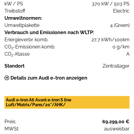
kW / PS
370 kW / 503 PS
Treibstoff
Electric
Umweltnormen:
Umweltplakette
4 (Green)
Verbrauch und Emissionen nach WLTP:
Energieverbr. komb.
27,7 kWh/100km
CO
-Emissionen komb.
0 g/km
2
CO
-Klasse
A
2
Standort
Zentrallager
Details zum Audi e-tron anzeigen
Audi e-tron A6 Avant e-tron S line
Luft/Matrix/Pano/20"/AHK/
Preis:
69.299,00 €
MWSt:
ausweisbar