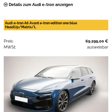
Details zum Audi e-tron anzeigen
Audi e-tron A6 Avant e-tron edition one blue
HeadUp/Matrix/L
Preis:
69.299,00 €
MWSt:
ausweisbar