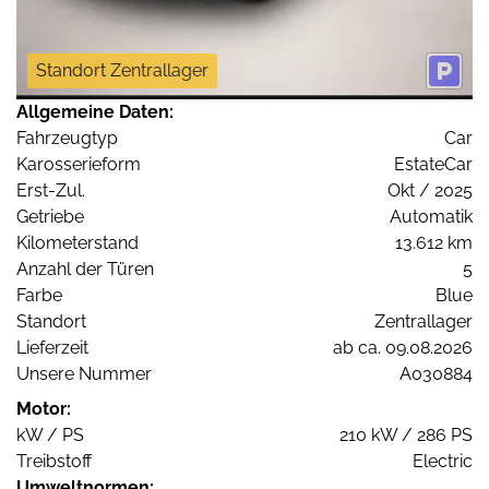
Standort Zentrallager
Allgemeine Daten:
Fahrzeugtyp
Car
Karosserieform
EstateCar
Erst-Zul.
Okt / 2025
Getriebe
Automatik
Kilometerstand
13.612 km
Anzahl der Türen
5
Farbe
Blue
Standort
Zentrallager
Lieferzeit
ab ca. 09.08.2026
Unsere Nummer
A030884
Motor:
kW / PS
210 kW / 286 PS
Treibstoff
Electric
Umweltnormen: