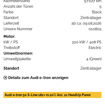
Kilometerstand
57.627 km
Anzahl der Türen
5
Farbe
Black
Standort
Zentrallager
Lieferzeit
ab ca. 09.08.2026
Unsere Nummer
010805
Motor:
kW / PS
300 kW / 408 PS
Treibstoff
Electric
Umweltnormen:
Umweltplakette
4 (Green)
Standort
Zentrallager
Details zum Audi e-tron anzeigen
Audi e-tron 50 S-Line 181¤ m.20% Anz. 21 HeadUp Panor