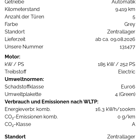
Getriebe
Automatik
Kilometerstand
9.419 km
Anzahl der Türen
5
Farbe
Grey
Standort
Zentrallager
Lieferzeit
ab ca. 09.08.2026
Unsere Nummer
131477
Motor:
kW / PS
185 kW / 252 PS
Treibstoff
Electric
Umweltnormen:
Schadstoffklasse
Euro6
Umweltplakette
4 (Green)
Verbrauch und Emissionen nach WLTP:
Energieverbr. komb.
16,3 kWh/100km
CO
-Emissionen komb.
0 g/km
2
CO
-Klasse
A
2
Standort
Zentrallager