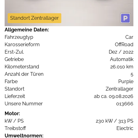
Standort Zentrallager
Allgemeine Daten:
Fahrzeugtyp
Car
Karosserieform
OffRoad
Erst-Zul.
Dez / 2022
Getriebe
Automatik
Kilometerstand
26.010 km
Anzahl der Türen
5
Farbe
Purple
Standort
Zentrallager
Lieferzeit
ab ca. 09.08.2026
Unsere Nummer
013666
Motor:
kW / PS
230 kW / 313 PS
Treibstoff
Electric
Umweltnormen: