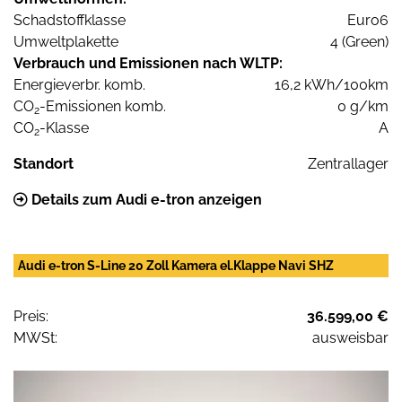
Schadstoffklasse
Euro6
Umweltplakette
4 (Green)
Verbrauch und Emissionen nach WLTP:
Energieverbr. komb.
16,2 kWh/100km
CO
-Emissionen komb.
0 g/km
2
CO
-Klasse
A
2
Standort
Zentrallager
Details zum Audi e-tron anzeigen
Audi e-tron S-Line 20 Zoll Kamera el.Klappe Navi SHZ
Preis:
36.599,00 €
MWSt:
ausweisbar