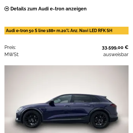
Details zum Audi e-tron anzeigen
Audi e-tron 50 S line 188¤ m.20% Anz. Navi LED RFK SH
Preis:
33.599,00 €
MWSt:
ausweisbar