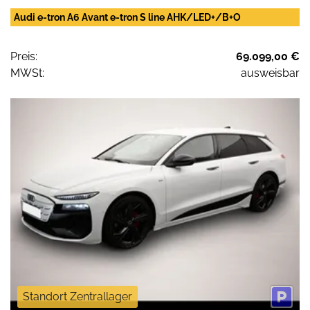
Audi e-tron A6 Avant e-tron S line AHK/LED+/B+O
Preis:
69.099,00 €
MWSt:
ausweisbar
Standort Zentrallager