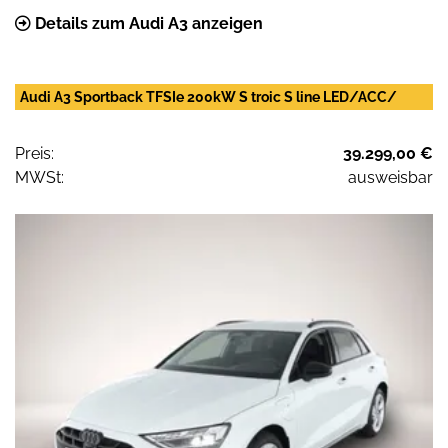
Details zum Audi A3 anzeigen
Audi A3 Sportback TFSIe 200kW S troic S line LED/ACC/
Preis:
39.299,00 €
MWSt:
ausweisbar