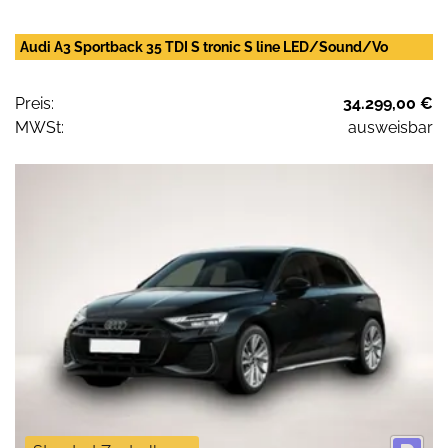
Audi A3 Sportback 35 TDI S tronic S line LED/Sound/Vo
Preis:
34.299,00 €
MWSt:
ausweisbar