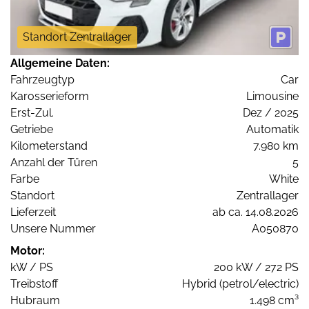
Standort Zentrallager
Allgemeine Daten:
Fahrzeugtyp
Car
Karosserieform
Limousine
Erst-Zul.
Dez / 2025
Getriebe
Automatik
Kilometerstand
7.980 km
Anzahl der Türen
5
Farbe
White
Standort
Zentrallager
Lieferzeit
ab ca. 14.08.2026
Unsere Nummer
A050870
Motor:
kW / PS
200 kW / 272 PS
Treibstoff
Hybrid (petrol/electric)
Hubraum
1.498 cm³