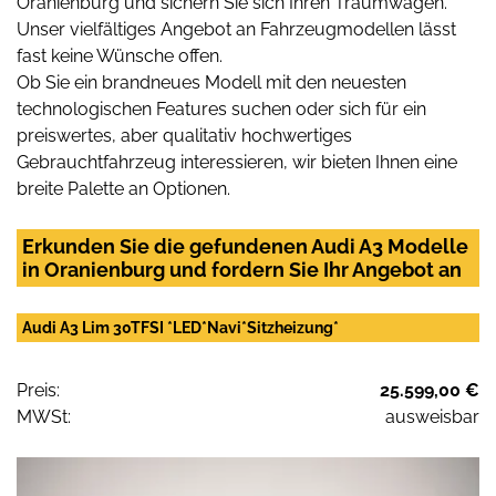
Oranienburg und sichern Sie sich Ihren Traumwagen.
Unser vielfältiges Angebot an Fahrzeugmodellen lässt
fast keine Wünsche offen.
Ob Sie ein brandneues Modell mit den neuesten
technologischen Features suchen oder sich für ein
preiswertes, aber qualitativ hochwertiges
Gebrauchtfahrzeug interessieren, wir bieten Ihnen eine
breite Palette an Optionen.
Erkunden Sie die gefundenen Audi A3 Modelle
in Oranienburg und fordern Sie Ihr Angebot an
Audi A3 Lim 30TFSI *LED*Navi*Sitzheizung*
Preis:
25.599,00 €
MWSt:
ausweisbar