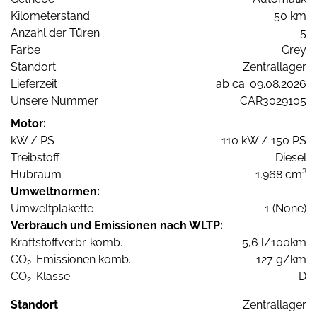
Kilometerstand
50 km
Anzahl der Türen
5
Farbe
Grey
Standort
Zentrallager
Lieferzeit
ab ca. 09.08.2026
Unsere Nummer
CAR3029105
Motor:
kW / PS
110 kW / 150 PS
Treibstoff
Diesel
Hubraum
1.968 cm³
Umweltnormen:
Umweltplakette
1 (None)
Verbrauch und Emissionen nach WLTP:
Kraftstoffverbr. komb.
5,6 l/100km
CO
-Emissionen komb.
127 g/km
2
CO
-Klasse
D
2
Standort
Zentrallager