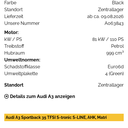
Farbe
Black
Standort
Zentrallager
Lieferzeit
ab ca. 09.08.2026
Unsere Nummer
A063843
Motor:
kW / PS
81 kW / 110 PS
Treibstoff
Petrol
Hubraum
999 cm³
Umweltnormen:
Schadstoffklasse
Euro6d
Umweltplakette
4 (Green)
Standort
Zentrallager
Details zum Audi A3 anzeigen
Audi A3 Sportback 35 TFSI S-tronic S-LINE, AHK, Matri