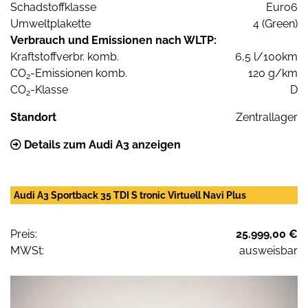
Schadstoffklasse
Euro6
Umweltplakette
4 (Green)
Verbrauch und Emissionen nach WLTP:
Kraftstoffverbr. komb.
6,5 l/100km
CO
-Emissionen komb.
120 g/km
2
CO
-Klasse
D
2
Standort
Zentrallager
Details zum Audi A3 anzeigen
Audi A3 Sportback 35 TDI S tronic Virtuell Navi Plus
Preis:
25.999,00 €
MWSt:
ausweisbar