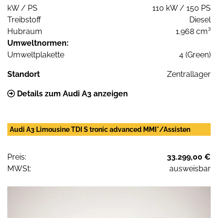
kW / PS
110 kW / 150 PS
Treibstoff
Diesel
Hubraum
1.968 cm³
Umweltnormen:
Umweltplakette
4 (Green)
Standort
Zentrallager
Details zum Audi A3 anzeigen
Audi A3 Limousine TDI S tronic advanced MMI*/Assisten
Preis:
33.299,00 €
MWSt:
ausweisbar