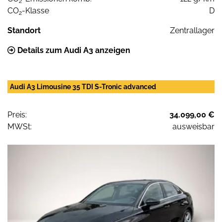
2
CO
-Klasse
D
2
Standort
Zentrallager
Details zum Audi A3 anzeigen
Audi A3 Limousine 35 TDI S-Tronic advanced
Preis:
34.099,00 €
MWSt:
ausweisbar