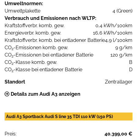
Umweltnormen:
Umweltplakette
4 (Green)
Verbrauch und Emissionen nach WLTP:
Kraftstoffverbr. komb. gew.
0,4 kWh/100km
Energieverbr. komb. gew.
16,6 kWh/100km
Kraftstoffverbr. komb. bei entladener Batterie
4,9 l/100km
CO
-Emissionen komb. gew.
9 g/km
2
CO
-Emissionen bei entladener Batterie
120 g/km
2
CO
-Klasse komb. gew.
B
2
CO
-Klasse bei entladener Batterie
D
2
Standort
Zentrallager
Details zum Audi A3 anzeigen
Audi A3 Sportback Audi S line 35 TDI 110 kW (150 PS)
Preis:
40.399,00 €