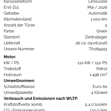
Karosserieform
Limousine
Erst-Zul.
Mai / 2026
Getriebe
Automatik
Kilometerstand
1.000 km
Anzahl der Türen
5
Farbe
Green
Standort
Zentrallager
Lieferzeit
ab ca. 09.08.2026
Unsere Nummer
TA089493
Motor:
kW / PS
110 kW / 150 PS
Treibstoff
Petrol
Hubraum
1.498 cm³
Umweltnormen:
Schadstoffklasse
Euro 6e
Umweltplakette
4 (Green)
Verbrauch und Emissionen nach WLTP:
Kraftstoffverbr. komb.
5,4 l/100km
CO
-Emissionen komb.
122 g/km