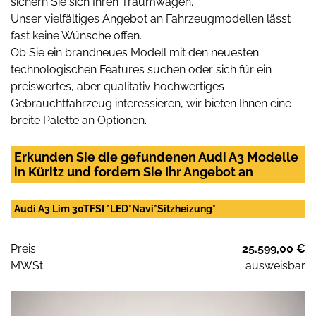
sichern Sie sich Ihren Traumwagen.
Unser vielfältiges Angebot an Fahrzeugmodellen lässt
fast keine Wünsche offen.
Ob Sie ein brandneues Modell mit den neuesten
technologischen Features suchen oder sich für ein
preiswertes, aber qualitativ hochwertiges
Gebrauchtfahrzeug interessieren, wir bieten Ihnen eine
breite Palette an Optionen.
Erkunden Sie die gefundenen Audi A3 Modelle
in Küritz und fordern Sie Ihr Angebot an
Audi A3 Lim 30TFSI *LED*Navi*Sitzheizung*
Preis:
25.599,00 €
MWSt:
ausweisbar