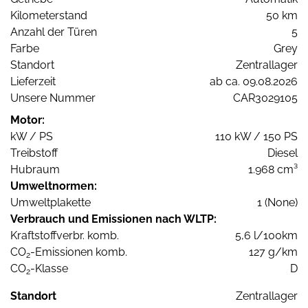
Kilometerstand
50 km
Anzahl der Türen
5
Farbe
Grey
Standort
Zentrallager
Lieferzeit
ab ca. 09.08.2026
Unsere Nummer
CAR3029105
Motor:
kW / PS
110 kW / 150 PS
Treibstoff
Diesel
Hubraum
1.968 cm³
Umweltnormen:
Umweltplakette
1 (None)
Verbrauch und Emissionen nach WLTP:
Kraftstoffverbr. komb.
5,6 l/100km
CO
-Emissionen komb.
127 g/km
2
CO
-Klasse
D
2
Standort
Zentrallager