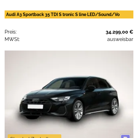
Audi A3 Sportback 35 TDI S tronic S line LED/Sound/Vo
Preis:
34.299,00 €
MWSt:
ausweisbar