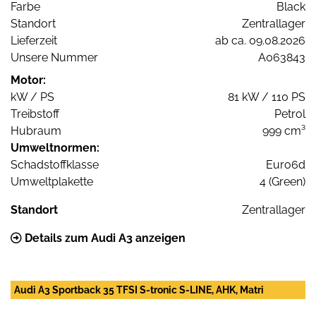
Farbe
Black
Standort
Zentrallager
Lieferzeit
ab ca. 09.08.2026
Unsere Nummer
A063843
Motor:
kW / PS
81 kW / 110 PS
Treibstoff
Petrol
Hubraum
999 cm³
Umweltnormen:
Schadstoffklasse
Euro6d
Umweltplakette
4 (Green)
Standort
Zentrallager
Details zum Audi A3 anzeigen
Audi A3 Sportback 35 TFSI S-tronic S-LINE, AHK, Matri