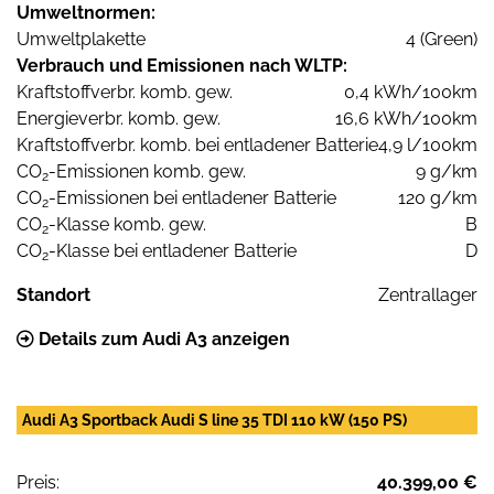
Umweltnormen:
Umweltplakette
4 (Green)
Verbrauch und Emissionen nach WLTP:
Kraftstoffverbr. komb. gew.
0,4 kWh/100km
Energieverbr. komb. gew.
16,6 kWh/100km
Kraftstoffverbr. komb. bei entladener Batterie
4,9 l/100km
CO
-Emissionen komb. gew.
9 g/km
2
CO
-Emissionen bei entladener Batterie
120 g/km
2
CO
-Klasse komb. gew.
B
2
CO
-Klasse bei entladener Batterie
D
2
Standort
Zentrallager
Details zum Audi A3 anzeigen
Audi A3 Sportback Audi S line 35 TDI 110 kW (150 PS)
Preis:
40.399,00 €