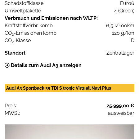
Schadstoffklasse
Euro6
Umweltplakette
4 (Green)
Verbrauch und Emissionen nach WLTP:
Kraftstoffverbr. komb.
6,5 l/100km
CO
-Emissionen komb.
120 g/km
2
CO
-Klasse
D
2
Standort
Zentrallager
Details zum Audi A3 anzeigen
Audi A3 Sportback 35 TDI S tronic Virtuell Navi Plus
Preis:
25.999,00 €
MWSt:
ausweisbar