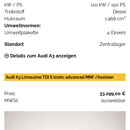
kW / PS
110 kW / 150 PS
Treibstoff
Diesel
Hubraum
1.968 cm³
Umweltnormen:
Umweltplakette
4 (Green)
Standort
Zentrallager
Details zum Audi A3 anzeigen
Audi A3 Limousine TDI S tronic advanced MMI*/Assisten
Preis:
33.299,00 €
MWSt:
ausweisbar