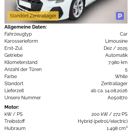
Standort Zentrallager
Allgemeine Daten:
Fahrzeugtyp
Car
Karosserieform
Limousine
Erst-Zul.
Dez / 2025
Getriebe
Automatik
Kilometerstand
7.980 km
Anzahl der Türen
5
Farbe
White
Standort
Zentrallager
Lieferzeit
ab ca. 14.08.2026
Unsere Nummer
A050870
Motor:
kW / PS
200 kW / 272 PS
Treibstoff
Hybrid (petrol/electric)
Hubraum
1.498 cm³