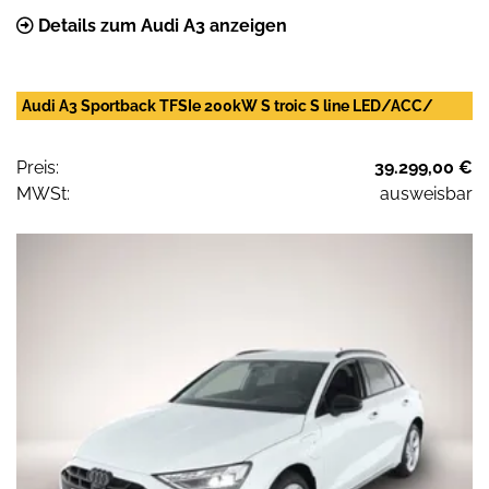
Details zum Audi A3 anzeigen
Audi A3 Sportback TFSIe 200kW S troic S line LED/ACC/
Preis:
39.299,00 €
MWSt:
ausweisbar