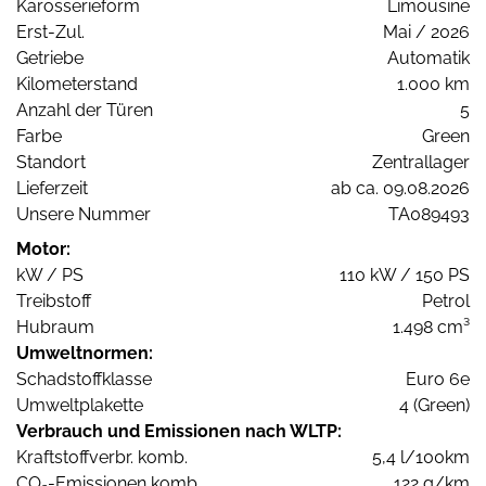
Karosserieform
Limousine
Erst-Zul.
Mai / 2026
Getriebe
Automatik
Kilometerstand
1.000 km
Anzahl der Türen
5
Farbe
Green
Standort
Zentrallager
Lieferzeit
ab ca. 09.08.2026
Unsere Nummer
TA089493
Motor:
kW / PS
110 kW / 150 PS
Treibstoff
Petrol
Hubraum
1.498 cm³
Umweltnormen:
Schadstoffklasse
Euro 6e
Umweltplakette
4 (Green)
Verbrauch und Emissionen nach WLTP:
Kraftstoffverbr. komb.
5,4 l/100km
CO
-Emissionen komb.
122 g/km