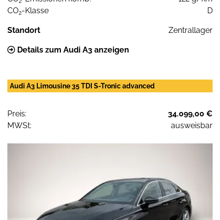
2
CO
-Klasse
D
2
Standort
Zentrallager
Details zum Audi A3 anzeigen
Audi A3 Limousine 35 TDI S-Tronic advanced
Preis:
34.099,00 €
MWSt:
ausweisbar