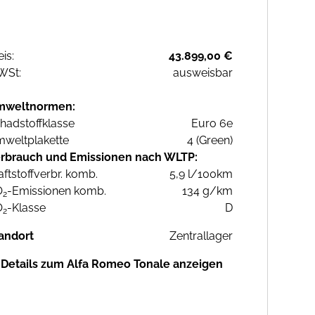
eis:
43.899,00 €
WSt:
ausweisbar
mweltnormen:
hadstoffklasse
Euro 6e
weltplakette
4 (Green)
rbrauch und Emissionen nach WLTP:
aftstoffverbr. komb.
5,9 l/100km
O
-Emissionen komb.
134 g/km
2
O
-Klasse
D
2
andort
Zentrallager
Details zum Alfa Romeo Tonale anzeigen