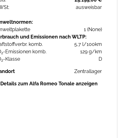
WSt:
ausweisbar
mweltnormen:
weltplakette
1 (None)
rbrauch und Emissionen nach WLTP:
aftstoffverbr. komb.
5,7 l/100km
O
-Emissionen komb.
129 g/km
2
O
-Klasse
D
2
andort
Zentrallager
Details zum Alfa Romeo Tonale anzeigen