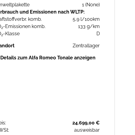
weltplakette
1 (None)
rbrauch und Emissionen nach WLTP:
aftstoffverbr. komb.
5,9 l/100km
O
-Emissionen komb.
133 g/km
2
O
-Klasse
D
2
andort
Zentrallager
Details zum Alfa Romeo Tonale anzeigen
eis:
24.699,00 €
WSt:
ausweisbar