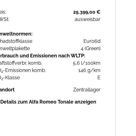
eis:
25.399,00 €
WSt:
ausweisbar
mweltnormen:
hadstoffklasse
Euro6d
weltplakette
4 (Green)
rbrauch und Emissionen nach WLTP:
aftstoffverbr. komb.
5,6 l/100km
O
-Emissionen komb.
146 g/km
2
O
-Klasse
E
2
andort
Zentrallager
Details zum Alfa Romeo Tonale anzeigen