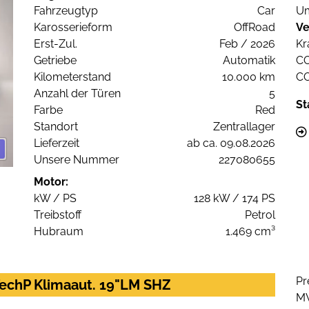
Fahrzeugtyp
Car
Um
Karosserieform
OffRoad
Ve
Erst-Zul.
Feb / 2026
Kr
Getriebe
Automatik
C
Kilometerstand
10.000 km
C
Anzahl der Türen
5
St
Farbe
Red
Standort
Zentrallager
Lieferzeit
ab ca. 09.08.2026
Unsere Nummer
227080655
Motor:
kW / PS
128 kW / 174 PS
Treibstoff
Petrol
Hubraum
1.469 cm³
Pr
TechP Klimaaut. 19"LM SHZ
M