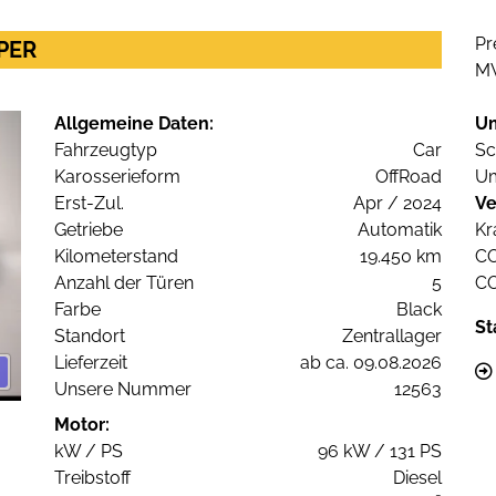
Pr
UPER
M
Allgemeine Daten:
U
Fahrzeugtyp
Car
Sc
Karosserieform
OffRoad
Um
Erst-Zul.
Apr / 2024
Ve
Getriebe
Automatik
Kr
Kilometerstand
19.450 km
C
Anzahl der Türen
5
C
Farbe
Black
St
Standort
Zentrallager
Lieferzeit
ab ca. 09.08.2026
Unsere Nummer
12563
Motor:
kW / PS
96 kW / 131 PS
Treibstoff
Diesel