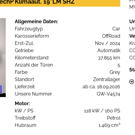
TechP Klimaaut. 19"LM SHZ
M
Allgemeine Daten:
U
Fahrzeugtyp
Car
Um
Karosserieform
OffRoad
Ve
Erst-Zul.
Nov / 2024
Kr
Getriebe
Automatik
C
Kilometerstand
37.855 km
C
Anzahl der Türen
5
St
Farbe
Grey
Standort
Zentrallager
Lieferzeit
ab ca. 18.09.2026
Unsere Nummer
GW-V4574
Motor:
kW / PS
118 kW / 160 PS
Treibstoff
Petrol
Hubraum
1.469 cm³