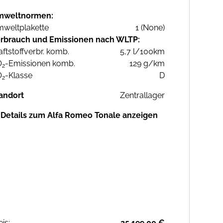
mweltnormen:
weltplakette
1 (None)
rbrauch und Emissionen nach WLTP:
aftstoffverbr. komb.
5,7 l/100km
O
-Emissionen komb.
129 g/km
2
O
-Klasse
D
2
andort
Zentrallager
Details zum Alfa Romeo Tonale anzeigen
eis:
25.199,00 €