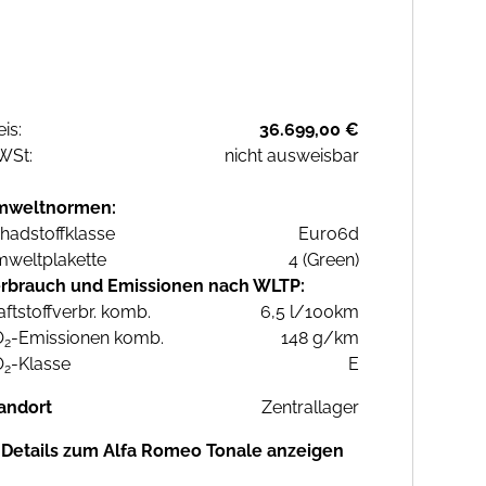
eis:
36.699,00 €
WSt:
nicht ausweisbar
mweltnormen:
hadstoffklasse
Euro6d
weltplakette
4 (Green)
rbrauch und Emissionen nach WLTP:
aftstoffverbr. komb.
6,5 l/100km
O
-Emissionen komb.
148 g/km
2
O
-Klasse
E
2
andort
Zentrallager
Details zum Alfa Romeo Tonale anzeigen