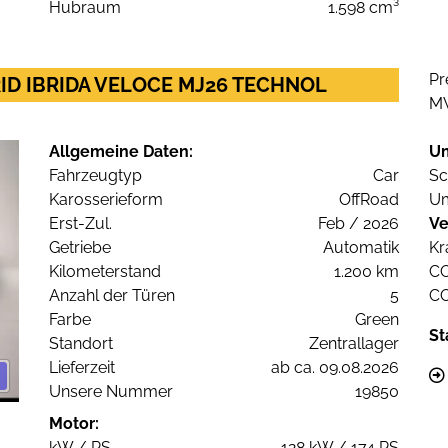
Hubraum
1.598 cm³
Pr
RID IBRIDA VELOCE MJ26 TECHNOL
M
Allgemeine Daten:
U
Fahrzeugtyp
Car
Sc
Karosserieform
OffRoad
Um
Erst-Zul.
Feb / 2026
Ve
Getriebe
Automatik
Kr
Kilometerstand
1.200 km
C
Anzahl der Türen
5
C
Farbe
Green
St
Standort
Zentrallager
Lieferzeit
ab ca. 09.08.2026
Unsere Nummer
19850
Motor:
kW / PS
128 kW / 174 PS