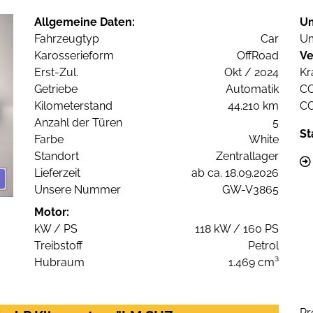
Allgemeine Daten:
U
Fahrzeugtyp
Car
Um
Karosserieform
OffRoad
Ve
Erst-Zul.
Okt / 2024
Kr
Getriebe
Automatik
C
Kilometerstand
44.210 km
C
Anzahl der Türen
5
St
Farbe
White
Standort
Zentrallager
Lieferzeit
ab ca. 18.09.2026
Unsere Nummer
GW-V3865
Motor:
kW / PS
118 kW / 160 PS
Treibstoff
Petrol
Hubraum
1.469 cm³
Pr