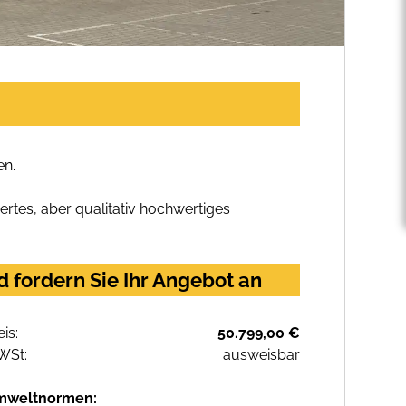
en.
rtes, aber qualitativ hochwertiges
 fordern Sie Ihr Angebot an
eis:
50.799,00 €
WSt:
ausweisbar
mweltnormen: