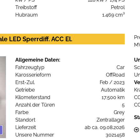
Treibstoff
Petrol
Hubraum
1.469 cm³
Pr
le LED Sperrdiff. ACC El.
M
Allgemeine Daten:
U
Fahrzeugtyp
Car
Sc
Karosserieform
OffRoad
Um
Erst-Zul.
Feb / 2023
Ve
Getriebe
Automatik
Kr
Kilometerstand
17.500 km
C
Anzahl der Türen
5
C
Farbe
Grey
St
Standort
Zentrallager
Lieferzeit
ab ca. 09.08.2026
Unsere Nummer
3021458