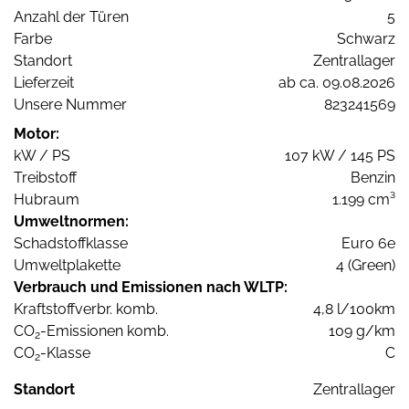
Anzahl der Türen
5
Farbe
Schwarz
Standort
Zentrallager
Lieferzeit
ab ca. 09.08.2026
Unsere Nummer
823241569
Motor:
kW / PS
107 kW / 145 PS
Treibstoff
Benzin
Hubraum
1.199 cm³
Umweltnormen:
Schadstoffklasse
Euro 6e
Umweltplakette
4 (Green)
Verbrauch und Emissionen nach WLTP:
Kraftstoffverbr. komb.
4,8 l/100km
CO
-Emissionen komb.
109 g/km
2
CO
-Klasse
C
2
Standort
Zentrallager