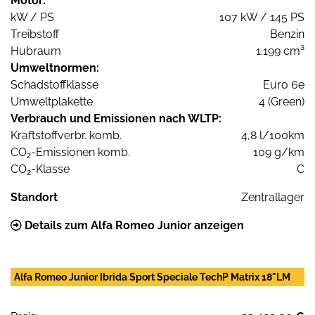
Motor:
kW / PS
107 kW / 145 PS
Treibstoff
Benzin
Hubraum
1.199 cm³
Umweltnormen:
Schadstoffklasse
Euro 6e
Umweltplakette
4 (Green)
Verbrauch und Emissionen nach WLTP:
Kraftstoffverbr. komb.
4,8 l/100km
CO
-Emissionen komb.
109 g/km
2
CO
-Klasse
C
2
Standort
Zentrallager
Details zum Alfa Romeo Junior anzeigen
Alfa Romeo Junior Ibrida Sport Speciale TechP Matrix 18"LM