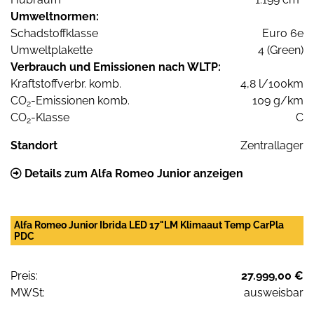
Umweltnormen:
Schadstoffklasse
Euro 6e
Umweltplakette
4 (Green)
Verbrauch und Emissionen nach WLTP:
Kraftstoffverbr. komb.
4,8 l/100km
CO
-Emissionen komb.
109 g/km
2
CO
-Klasse
C
2
Standort
Zentrallager
Details zum Alfa Romeo Junior anzeigen
Alfa Romeo Junior Ibrida LED 17"LM Klimaaut Temp CarPla
PDC
Preis:
27.999,00 €
MWSt:
ausweisbar