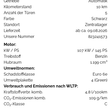
Getriebe
Automatik
Kilometerstand
10 km
Anzahl der Türen
5
Farbe
Schwarz
Standort
Zentrallager
Lieferzeit
ab ca. 09.08.2026
Unsere Nummer
823241573
Motor:
kW / PS
107 kW / 145 PS
Treibstoff
Benzin
Hubraum
1.199 cm³
Umweltnormen:
Schadstoffklasse
Euro 6e
Umweltplakette
4 (Green)
Verbrauch und Emissionen nach WLTP:
Kraftstoffverbr. komb.
4,8 l/100km
CO
-Emissionen komb.
109 g/km
2
CO
-Klasse
C
2