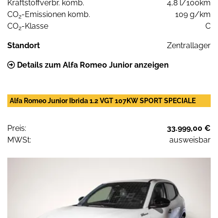
Kraftstoffverbr. komb.
4,8 l/100km
CO
-Emissionen komb.
109 g/km
2
CO
-Klasse
C
2
Standort
Zentrallager
Details zum Alfa Romeo Junior anzeigen
Alfa Romeo Junior Ibrida 1.2 VGT 107KW SPORT SPECIALE
Preis:
33.999,00 €
MWSt:
ausweisbar