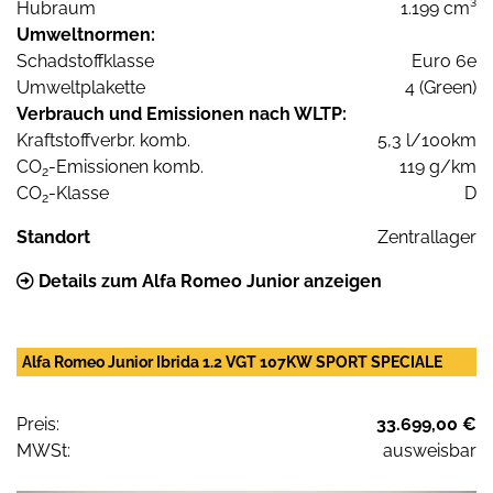
Hubraum
1.199 cm³
Umweltnormen:
Schadstoffklasse
Euro 6e
Umweltplakette
4 (Green)
Verbrauch und Emissionen nach WLTP:
Kraftstoffverbr. komb.
5,3 l/100km
CO
-Emissionen komb.
119 g/km
2
CO
-Klasse
D
2
Standort
Zentrallager
Details zum Alfa Romeo Junior anzeigen
Alfa Romeo Junior Ibrida 1.2 VGT 107KW SPORT SPECIALE
Preis:
33.699,00 €
MWSt:
ausweisbar