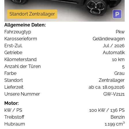
Standort Zentrallager
Allgemeine Daten:
Fahrzeugtyp
Pkw
Karosserieform
Geländewagen
Erst-Zul.
Jul / 2026
Getriebe
Automatik
Kilometerstand
10 km
Anzahl der Türen
5
Farbe
Grau
Standort
Zentrallager
Lieferzeit
ab ca. 18.09.2026
Unsere Nummer
GW-V2121
Motor:
kW / PS
100 kW / 136 PS
Treibstoff
Benzin
Hubraum
1.199 cm³