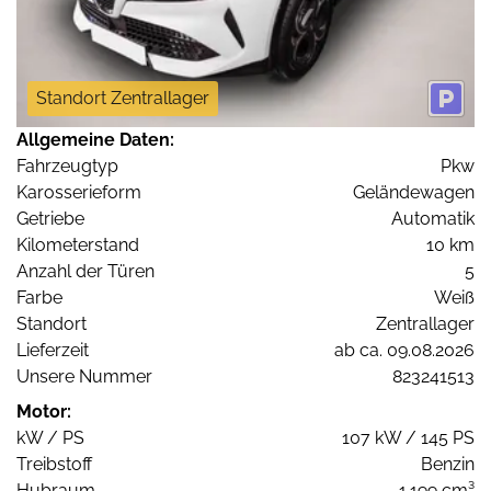
Standort Zentrallager
Allgemeine Daten:
Fahrzeugtyp
Pkw
Karosserieform
Geländewagen
Getriebe
Automatik
Kilometerstand
10 km
Anzahl der Türen
5
Farbe
Weiß
Standort
Zentrallager
Lieferzeit
ab ca. 09.08.2026
Unsere Nummer
823241513
Motor:
kW / PS
107 kW / 145 PS
Treibstoff
Benzin
Hubraum
1.199 cm³