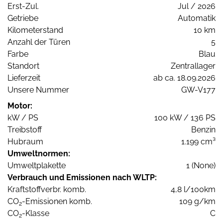
Erst-Zul.
Jul / 2026
Getriebe
Automatik
Kilometerstand
10 km
Anzahl der Türen
5
Farbe
Blau
Standort
Zentrallager
Lieferzeit
ab ca. 18.09.2026
Unsere Nummer
GW-V177
Motor:
kW / PS
100 kW / 136 PS
Treibstoff
Benzin
Hubraum
1.199 cm³
Umweltnormen:
Umweltplakette
1 (None)
Verbrauch und Emissionen nach WLTP:
Kraftstoffverbr. komb.
4,8 l/100km
CO
-Emissionen komb.
109 g/km
2
CO
-Klasse
C
2