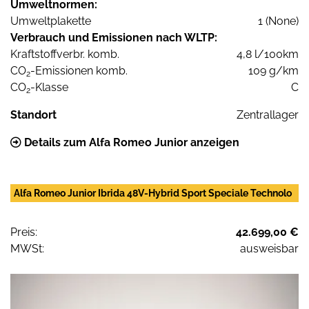
Umweltnormen:
Umweltplakette
1 (None)
Verbrauch und Emissionen nach WLTP:
Kraftstoffverbr. komb.
4,8 l/100km
CO
-Emissionen komb.
109 g/km
2
CO
-Klasse
C
2
Standort
Zentrallager
Details zum Alfa Romeo Junior anzeigen
Alfa Romeo Junior Ibrida 48V-Hybrid Sport Speciale Technolo
Preis:
42.699,00 €
MWSt:
ausweisbar