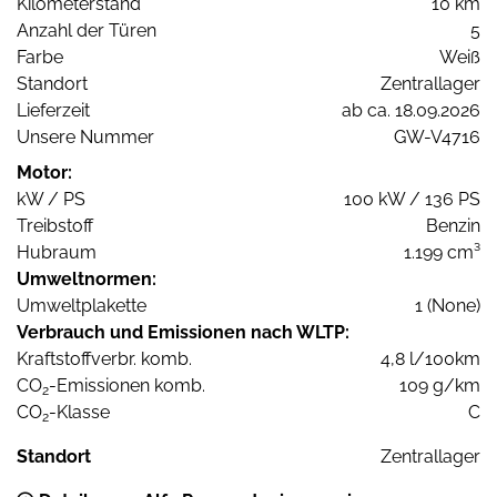
Kilometerstand
10 km
Anzahl der Türen
5
Farbe
Weiß
Standort
Zentrallager
Lieferzeit
ab ca. 18.09.2026
Unsere Nummer
GW-V4716
Motor:
kW / PS
100 kW / 136 PS
Treibstoff
Benzin
Hubraum
1.199 cm³
Umweltnormen:
Umweltplakette
1 (None)
Verbrauch und Emissionen nach WLTP:
Kraftstoffverbr. komb.
4,8 l/100km
CO
-Emissionen komb.
109 g/km
2
CO
-Klasse
C
2
Standort
Zentrallager