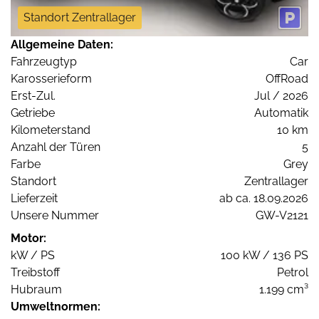
Standort Zentrallager
Allgemeine Daten:
Fahrzeugtyp
Car
Karosserieform
OffRoad
Erst-Zul.
Jul / 2026
Getriebe
Automatik
Kilometerstand
10 km
Anzahl der Türen
5
Farbe
Grey
Standort
Zentrallager
Lieferzeit
ab ca. 18.09.2026
Unsere Nummer
GW-V2121
Motor:
kW / PS
100 kW / 136 PS
Treibstoff
Petrol
Hubraum
1.199 cm³
Umweltnormen: