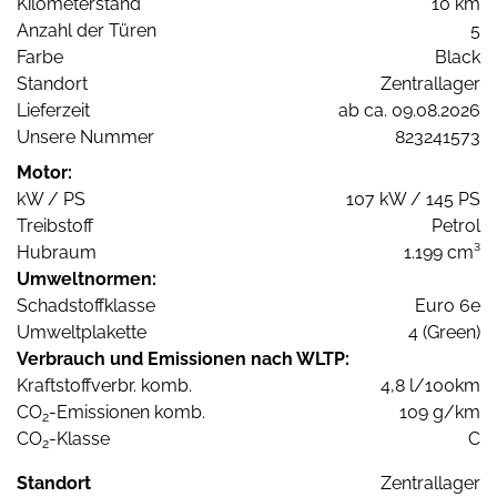
Kilometerstand
10 km
Anzahl der Türen
5
Farbe
Black
Standort
Zentrallager
Lieferzeit
ab ca. 09.08.2026
Unsere Nummer
823241573
Motor:
kW / PS
107 kW / 145 PS
Treibstoff
Petrol
Hubraum
1.199 cm³
Umweltnormen:
Schadstoffklasse
Euro 6e
Umweltplakette
4 (Green)
Verbrauch und Emissionen nach WLTP:
Kraftstoffverbr. komb.
4,8 l/100km
CO
-Emissionen komb.
109 g/km
2
CO
-Klasse
C
2
Standort
Zentrallager