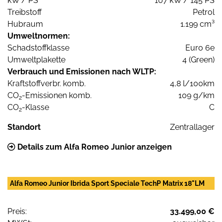
kW / PS
107 kW / 145 PS
Treibstoff
Petrol
Hubraum
1.199 cm³
Umweltnormen:
Schadstoffklasse
Euro 6e
Umweltplakette
4 (Green)
Verbrauch und Emissionen nach WLTP:
Kraftstoffverbr. komb.
4,8 l/100km
CO
-Emissionen komb.
109 g/km
2
CO
-Klasse
C
2
Standort
Zentrallager
Details zum Alfa Romeo Junior anzeigen
Alfa Romeo Junior Ibrida Sport Speciale TechP Matrix 18"LM
Preis:
33.499,00 €