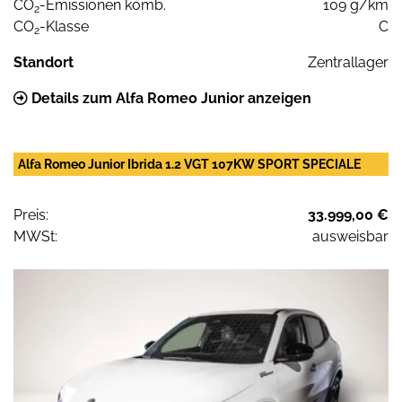
CO
-Emissionen komb.
109 g/km
2
CO
-Klasse
C
2
Standort
Zentrallager
Details zum Alfa Romeo Junior anzeigen
Alfa Romeo Junior Ibrida 1.2 VGT 107KW SPORT SPECIALE
Preis:
33.999,00 €
MWSt:
ausweisbar