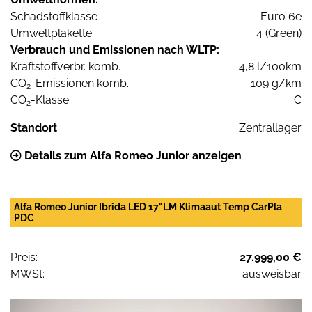
Schadstoffklasse
Euro 6e
Umweltplakette
4 (Green)
Verbrauch und Emissionen nach WLTP:
Kraftstoffverbr. komb.
4,8 l/100km
CO
-Emissionen komb.
109 g/km
2
CO
-Klasse
C
2
Standort
Zentrallager
Details zum Alfa Romeo Junior anzeigen
Alfa Romeo Junior Ibrida LED 17"LM Klimaaut Temp CarPla
PDC
Preis:
27.999,00 €
MWSt:
ausweisbar