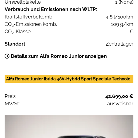
Umweltplakette
1 (None)
Verbrauch und Emissionen nach WLTP:
Kraftstoffverbr. komb.
4,8 l/100km
CO
-Emissionen komb.
109 g/km
2
CO
-Klasse
C
2
Standort
Zentrallager
Details zum Alfa Romeo Junior anzeigen
Alfa Romeo Junior Ibrida 48V-Hybrid Sport Speciale Technolo
Preis:
42.699,00 €
MWSt:
ausweisbar