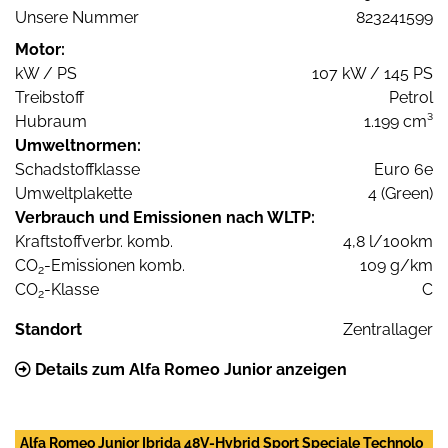
Unsere Nummer
823241599
Motor:
kW / PS
107 kW / 145 PS
Treibstoff
Petrol
Hubraum
1.199 cm³
Umweltnormen:
Schadstoffklasse
Euro 6e
Umweltplakette
4 (Green)
Verbrauch und Emissionen nach WLTP:
Kraftstoffverbr. komb.
4,8 l/100km
CO
-Emissionen komb.
109 g/km
2
CO
-Klasse
C
2
Standort
Zentrallager
Details zum Alfa Romeo Junior anzeigen
Alfa Romeo Junior Ibrida 48V-Hybrid Sport Speciale Technolo