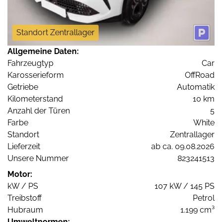
Standort Zentrallager
Allgemeine Daten:
Fahrzeugtyp
Car
Karosserieform
OffRoad
Getriebe
Automatik
Kilometerstand
10 km
Anzahl der Türen
5
Farbe
White
Standort
Zentrallager
Lieferzeit
ab ca. 09.08.2026
Unsere Nummer
823241513
Motor:
kW / PS
107 kW / 145 PS
Treibstoff
Petrol
Hubraum
1.199 cm³
Umweltnormen: