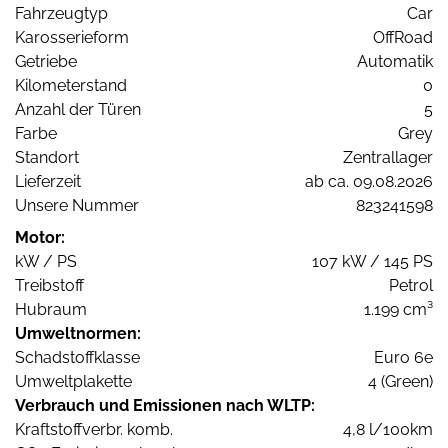
Fahrzeugtyp
Car
Karosserieform
OffRoad
Getriebe
Automatik
Kilometerstand
0
Anzahl der Türen
5
Farbe
Grey
Standort
Zentrallager
Lieferzeit
ab ca. 09.08.2026
Unsere Nummer
823241598
Motor:
kW / PS
107 kW / 145 PS
Treibstoff
Petrol
Hubraum
1.199 cm³
Umweltnormen:
Schadstoffklasse
Euro 6e
Umweltplakette
4 (Green)
Verbrauch und Emissionen nach WLTP:
Kraftstoffverbr. komb.
4,8 l/100km