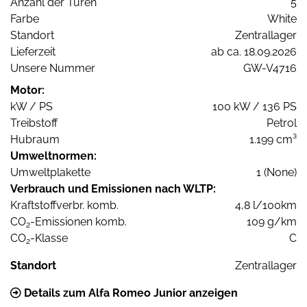
Anzahl der Türen
5
Farbe
White
Standort
Zentrallager
Lieferzeit
ab ca. 18.09.2026
Unsere Nummer
GW-V4716
Motor:
kW / PS
100 kW / 136 PS
Treibstoff
Petrol
Hubraum
1.199 cm³
Umweltnormen:
Umweltplakette
1 (None)
Verbrauch und Emissionen nach WLTP:
Kraftstoffverbr. komb.
4,8 l/100km
CO
-Emissionen komb.
109 g/km
2
CO
-Klasse
C
2
Standort
Zentrallager
Details zum Alfa Romeo Junior anzeigen