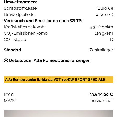
Umweltnormen:
Schadstoffklasse
Euro 6e
Umweltplakette
4 (Green)
Verbrauch und Emissionen nach WLTP:
Kraftstoffverbr. komb.
5,3 l/100km
CO
-Emissionen komb.
119 g/km
2
CO
-Klasse
D
2
Standort
Zentrallager
Details zum Alfa Romeo Junior anzeigen
Alfa Romeo Junior Ibrida 1.2 VGT 107KW SPORT SPECIALE
Preis:
33.699,00 €
MWSt:
ausweisbar