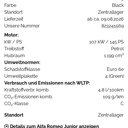
Farbe
Black
Standort
Zentrallager
Lieferzeit
ab ca. 09.08.2026
Unsere Nummer
823241569
Motor:
kW / PS
107 kW / 145 PS
Treibstoff
Petrol
Hubraum
1.199 cm³
Umweltnormen:
Schadstoffklasse
Euro 6e
Umweltplakette
4 (Green)
Verbrauch und Emissionen nach WLTP:
Kraftstoffverbr. komb.
4,8 l/100km
CO
-Emissionen komb.
109 g/km
2
CO
-Klasse
C
2
Standort
Zentrallager
Details zum Alfa Romeo Junior anzeigen