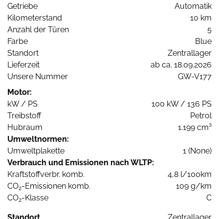
Getriebe
Automatik
Kilometerstand
10 km
Anzahl der Türen
5
Farbe
Blue
Standort
Zentrallager
Lieferzeit
ab ca. 18.09.2026
Unsere Nummer
GW-V177
Motor:
kW / PS
100 kW / 136 PS
Treibstoff
Petrol
Hubraum
1.199 cm³
Umweltnormen:
Umweltplakette
1 (None)
Verbrauch und Emissionen nach WLTP:
Kraftstoffverbr. komb.
4,8 l/100km
CO
-Emissionen komb.
109 g/km
2
CO
-Klasse
C
2
Standort
Zentrallager