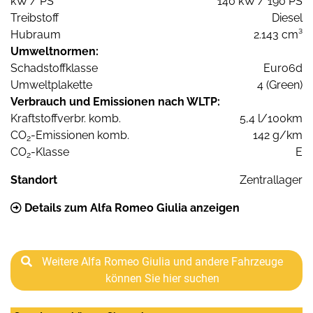
kW / PS
140 kW / 190 PS
Treibstoff
Diesel
Hubraum
2.143 cm³
Umweltnormen:
Schadstoffklasse
Euro6d
Umweltplakette
4 (Green)
Verbrauch und Emissionen nach WLTP:
Kraftstoffverbr. komb.
5,4 l/100km
CO
-Emissionen komb.
142 g/km
2
CO
-Klasse
E
2
Standort
Zentrallager
Details zum Alfa Romeo Giulia anzeigen
Weitere Alfa Romeo Giulia und andere Fahrzeuge
können Sie hier suchen