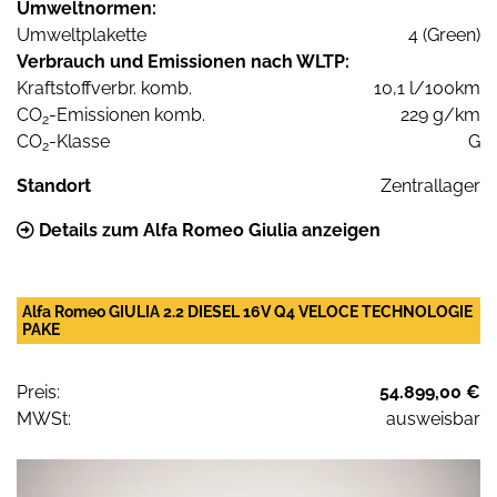
Umweltnormen:
Umweltplakette
4 (Green)
Verbrauch und Emissionen nach WLTP:
Kraftstoffverbr. komb.
10,1 l/100km
CO
-Emissionen komb.
229 g/km
2
CO
-Klasse
G
2
Standort
Zentrallager
Details zum Alfa Romeo Giulia anzeigen
Alfa Romeo GIULIA 2.2 DIESEL 16V Q4 VELOCE TECHNOLOGIE
PAKE
Preis:
54.899,00 €
MWSt:
ausweisbar