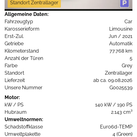
Standort Zentrallager
Allgemeine Daten:
Fahrzeugtyp
Car
Karosserieform
Limousine
Erst-Zul.
Jun / 2021
Getriebe
Automatik
Kilometerstand
77.768 km
Anzahl der Türen
5
Farbe
Grey
Standort
Zentrallager
Lieferzeit
ab ca. 09.08.2026
Unsere Nummer
G0025539
Motor:
kW / PS
140 kW / 190 PS
Hubraum
2.143 cm³
Umweltnormen:
Schadstoffklasse
Euro6d-TEMP
Umweltplakette
4 (Green)