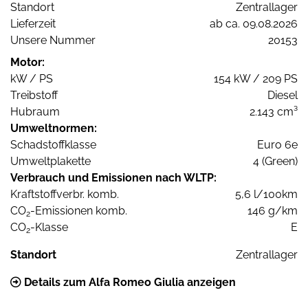
Standort
Zentrallager
Lieferzeit
ab ca. 09.08.2026
Unsere Nummer
20153
Motor:
kW / PS
154 kW / 209 PS
Treibstoff
Diesel
Hubraum
2.143 cm³
Umweltnormen:
Schadstoffklasse
Euro 6e
Umweltplakette
4 (Green)
Verbrauch und Emissionen nach WLTP:
Kraftstoffverbr. komb.
5,6 l/100km
CO
-Emissionen komb.
146 g/km
2
CO
-Klasse
E
2
Standort
Zentrallager
Details zum Alfa Romeo Giulia anzeigen