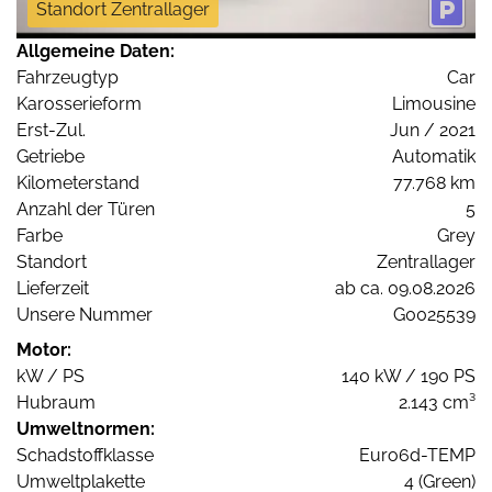
Standort Zentrallager
Allgemeine Daten:
Fahrzeugtyp
Car
Karosserieform
Limousine
Erst-Zul.
Jun / 2021
Getriebe
Automatik
Kilometerstand
77.768 km
Anzahl der Türen
5
Farbe
Grey
Standort
Zentrallager
Lieferzeit
ab ca. 09.08.2026
Unsere Nummer
G0025539
Motor:
kW / PS
140 kW / 190 PS
Hubraum
2.143 cm³
Umweltnormen:
Schadstoffklasse
Euro6d-TEMP
Umweltplakette
4 (Green)