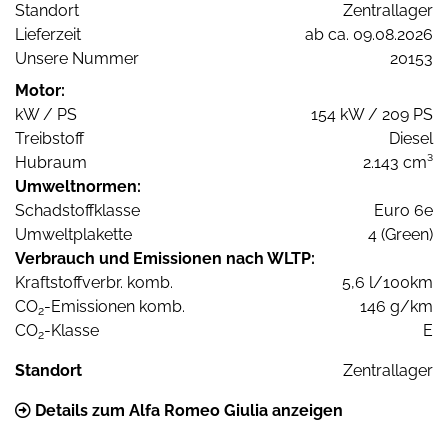
Standort
Zentrallager
Lieferzeit
ab ca. 09.08.2026
Unsere Nummer
20153
Motor:
kW / PS
154 kW / 209 PS
Treibstoff
Diesel
Hubraum
2.143 cm³
Umweltnormen:
Schadstoffklasse
Euro 6e
Umweltplakette
4 (Green)
Verbrauch und Emissionen nach WLTP:
Kraftstoffverbr. komb.
5,6 l/100km
CO
-Emissionen komb.
146 g/km
2
CO
-Klasse
E
2
Standort
Zentrallager
Details zum Alfa Romeo Giulia anzeigen