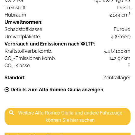
kW / PS
140 kW / 190 PS
Treibstoff
Diesel
Hubraum
2.143 cm³
Umweltnormen:
Schadstoffklasse
Euro6d
Umweltplakette
4 (Green)
Verbrauch und Emissionen nach WLTP:
Kraftstoffverbr. komb.
5,4 l/100km
CO
-Emissionen komb.
142 g/km
2
CO
-Klasse
E
2
Standort
Zentrallager
Details zum Alfa Romeo Giulia anzeigen
Weitere Alfa Romeo Giulia und andere Fahrzeuge
können Sie hier suchen