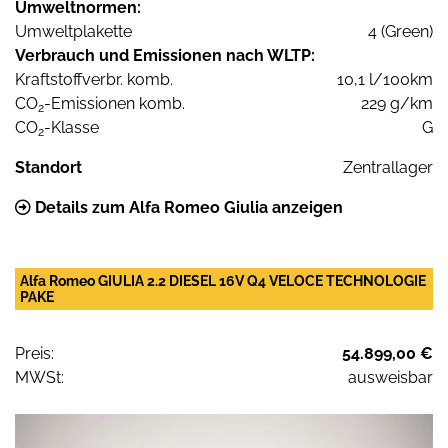
Umweltnormen:
Umweltplakette
4 (Green)
Verbrauch und Emissionen nach WLTP:
Kraftstoffverbr. komb.
10,1 l/100km
CO
-Emissionen komb.
229 g/km
2
CO
-Klasse
G
2
Standort
Zentrallager
Details zum Alfa Romeo Giulia anzeigen
Alfa Romeo GIULIA 2.2 DIESEL 16V Q4 VELOCE TECHNOLOGIE
PAKE
Preis:
54.899,00 €
MWSt:
ausweisbar