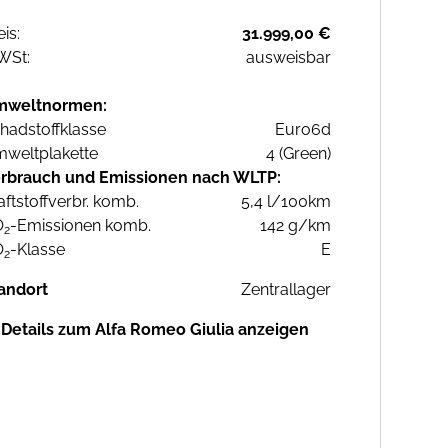
eis:
31.999,00 €
WSt:
ausweisbar
mweltnormen:
hadstoffklasse
Euro6d
weltplakette
4 (Green)
rbrauch und Emissionen nach WLTP:
aftstoffverbr. komb.
5,4 l/100km
O
-Emissionen komb.
142 g/km
2
O
-Klasse
E
2
andort
Zentrallager
Details zum Alfa Romeo Giulia anzeigen