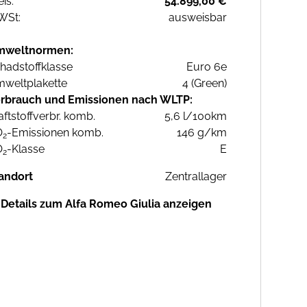
eis:
54.899,00 €
WSt:
ausweisbar
mweltnormen:
hadstoffklasse
Euro 6e
weltplakette
4 (Green)
rbrauch und Emissionen nach WLTP:
aftstoffverbr. komb.
5,6 l/100km
O
-Emissionen komb.
146 g/km
2
O
-Klasse
E
2
andort
Zentrallager
Details zum Alfa Romeo Giulia anzeigen