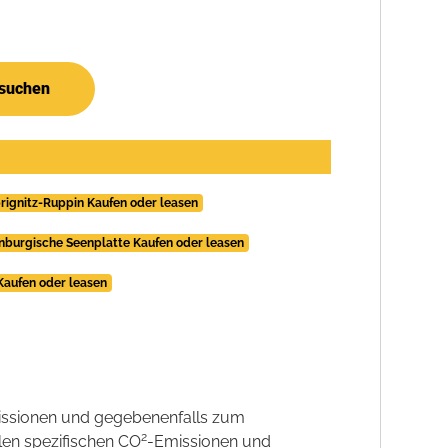
 suchen
prignitz-Ruppin Kaufen oder leasen
enburgische Seenplatte Kaufen oder leasen
 Kaufen oder leasen
ssionen und gegebenenfalls zum
2
llen spezifischen CO
-Emissionen und