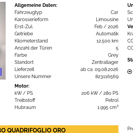
Allgemeine Daten:
U
Fahrzeugtyp
Car
Sc
Karosserieform
Limousine
Um
Erst-Zul.
Feb / 2026
Ve
Getriebe
Automatik
Kr
Kilometerstand
12.500 km
C
Anzahl der Türen
5
C
Farbe
Grey
St
Standort
Zentrallager
Lieferzeit
ab ca. 09.08.2026
Unsere Nummer
823116569
Motor:
kW / PS
206 kW / 280 PS
Treibstoff
Petrol
Hubraum
1.995 cm³
Pr
URBO QUADRIFOGLIO ORO