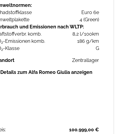
mweltnormen:
hadstoffklasse
Euro 6e
weltplakette
4 (Green)
rbrauch und Emissionen nach WLTP:
aftstoffverbr. komb.
8,2 l/100km
O
-Emissionen komb.
186 g/km
2
O
-Klasse
G
2
andort
Zentrallager
Details zum Alfa Romeo Giulia anzeigen
eis:
100.999,00 €