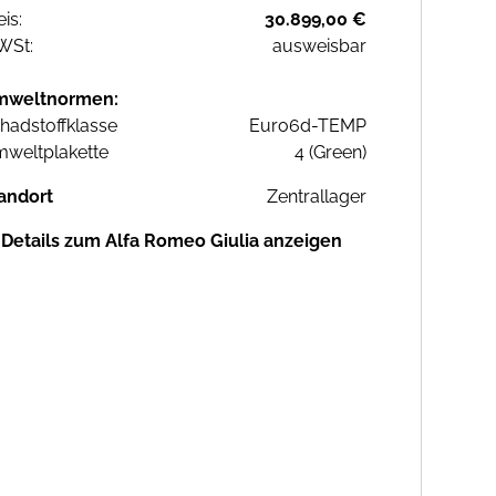
eis:
30.899,00 €
WSt:
ausweisbar
mweltnormen:
hadstoffklasse
Euro6d-TEMP
weltplakette
4 (Green)
andort
Zentrallager
Details zum Alfa Romeo Giulia anzeigen