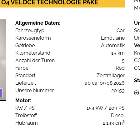
Pr
6V Q4 VELOCE TECHNOLOGIE PAKE
M
Allgemeine Daten:
U
Fahrzeugtyp
Car
Sc
Karosserieform
Limousine
Um
Getriebe
Automatik
Ve
Kilometerstand
15 km
Kr
Anzahl der Türen
5
C
Farbe
Red
C
Standort
Zentrallager
St
Lieferzeit
ab ca. 09.08.2026
Unsere Nummer
20153
Motor:
kW / PS
154 kW / 209 PS
Treibstoff
Diesel
Hubraum
2.143 cm³