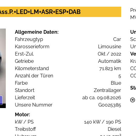
Pr
V+Ass.P.+LED+LM+ASR+ESP+DAB
M
Allgemeine Daten:
U
Fahrzeugtyp
Car
Sc
Karosserieform
Limousine
Um
Erst-Zul.
Okt / 2022
Ve
Getriebe
Automatik
Kr
Kilometerstand
71.823 km
C
Anzahl der Türen
5
C
Farbe
Blue
St
Standort
Zentrallager
Lieferzeit
ab ca. 09.08.2026
Unsere Nummer
G0025385
Motor:
kW / PS
140 kW / 190 PS
Treibstoff
Diesel