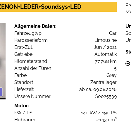
Pr
M+XENON+LEDER+Soundsys+LED
M
Allgemeine Daten:
U
Fahrzeugtyp
Car
Sc
Karosserieform
Limousine
Um
Erst-Zul.
Jun / 2021
St
Getriebe
Automatik
Kilometerstand
77.768 km
Anzahl der Türen
5
Farbe
Grey
Standort
Zentrallager
Lieferzeit
ab ca. 09.08.2026
Unsere Nummer
G0025539
Motor:
kW / PS
140 kW / 190 PS
Hubraum
2.143 cm³