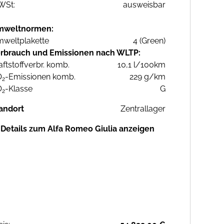
WSt:
ausweisbar
mweltnormen:
weltplakette
4 (Green)
rbrauch und Emissionen nach WLTP:
aftstoffverbr. komb.
10,1 l/100km
O
-Emissionen komb.
229 g/km
2
O
-Klasse
G
2
andort
Zentrallager
Details zum Alfa Romeo Giulia anzeigen