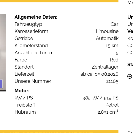
M
Allgemeine Daten:
U
Fahrzeugtyp
Car
Um
Karosserieform
Limousine
Ve
Getriebe
Automatik
Kr
Kilometerstand
15 km
C
Anzahl der Türen
5
C
Farbe
Red
St
Standort
Zentrallager
Lieferzeit
ab ca. 09.08.2026
Unsere Nummer
21165
Motor:
kW / PS
382 kW / 519 PS
Treibstoff
Petrol
Hubraum
2.891 cm³