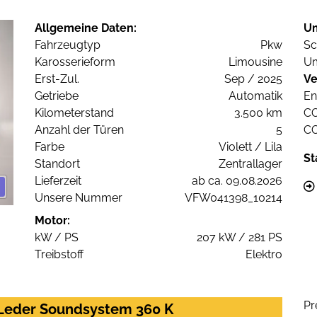
Allgemeine Daten:
U
Fahrzeugtyp
Pkw
Sc
Karosserieform
Limousine
Um
Erst-Zul.
Sep / 2025
Ve
Getriebe
Automatik
En
Kilometerstand
3.500 km
C
Anzahl der Türen
5
C
Farbe
Violett / Lila
St
Standort
Zentrallager
Lieferzeit
ab ca. 09.08.2026
Unsere Nummer
VFW041398_10214
Motor:
kW / PS
207 kW / 281 PS
Treibstoff
Elektro
Pr
 Leder Soundsystem 360 K