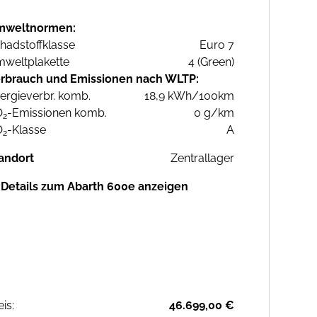
mweltnormen:
hadstoffklasse
Euro 7
weltplakette
4 (Green)
rbrauch und Emissionen nach WLTP:
ergieverbr. komb.
18,9 kWh/100km
O
-Emissionen komb.
0 g/km
2
O
-Klasse
A
2
andort
Zentrallager
Details zum Abarth 600e anzeigen
eis:
46.699,00 €