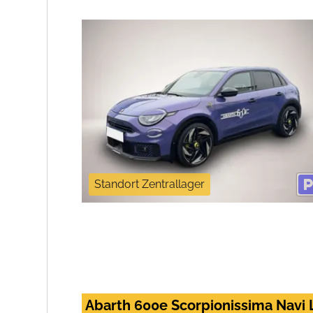
Standort Zentrallager
Abarth 600e Scorpionissima Navi