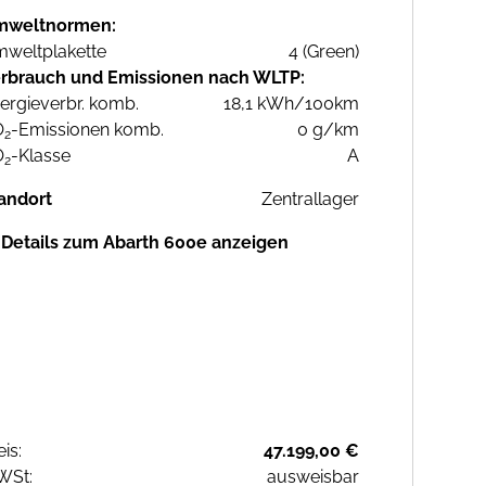
mweltnormen:
weltplakette
4 (Green)
rbrauch und Emissionen nach WLTP:
ergieverbr. komb.
18,1 kWh/100km
O
-Emissionen komb.
0 g/km
2
O
-Klasse
A
2
andort
Zentrallager
Details zum Abarth 600e anzeigen
eis:
47.199,00 €
WSt:
ausweisbar