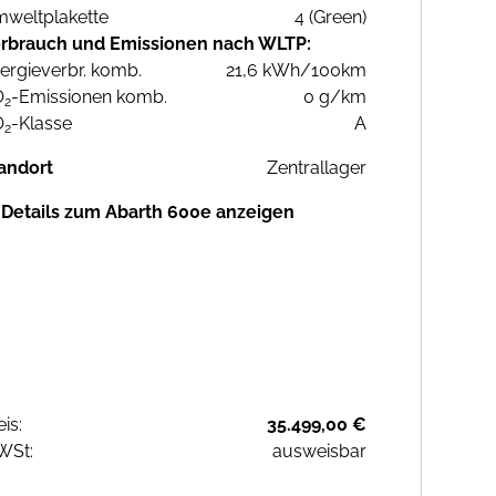
weltplakette
4 (Green)
rbrauch und Emissionen nach WLTP:
ergieverbr. komb.
21,6 kWh/100km
O
-Emissionen komb.
0 g/km
2
O
-Klasse
A
2
andort
Zentrallager
Details zum Abarth 600e anzeigen
eis:
35.499,00 €
WSt:
ausweisbar