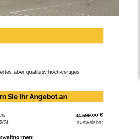
rtes, aber qualitativ hochwertiges
n Sie Ihr Angebot an
eis:
34.599,00 €
WSt:
ausweisbar
mweltnormen: