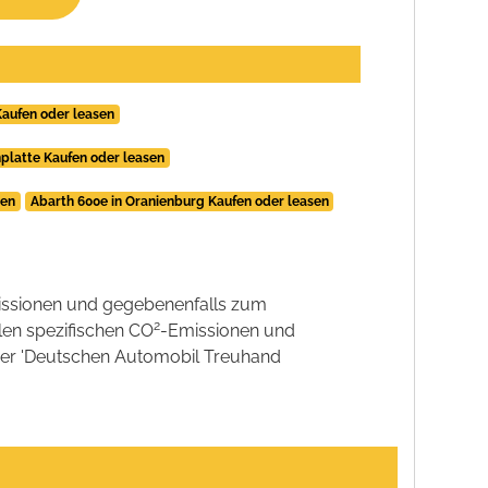
Kaufen oder leasen
platte Kaufen oder leasen
sen
Abarth 600e in Oranienburg Kaufen oder leasen
ssionen und gegebenenfalls zum
2
llen spezifischen CO
-Emissionen und
 der 'Deutschen Automobil Treuhand