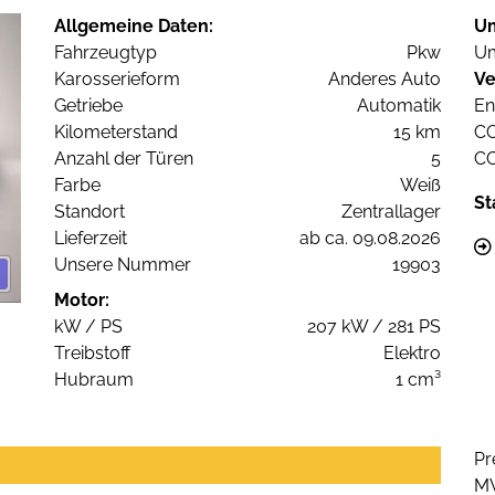
Allgemeine Daten:
U
Fahrzeugtyp
Pkw
Um
Karosserieform
Anderes Auto
Ve
Getriebe
Automatik
En
Kilometerstand
15 km
C
Anzahl der Türen
5
C
Farbe
Weiß
St
Standort
Zentrallager
Lieferzeit
ab ca. 09.08.2026
Unsere Nummer
19903
Motor:
kW / PS
207 kW / 281 PS
Treibstoff
Elektro
Hubraum
1 cm³
Pr
M