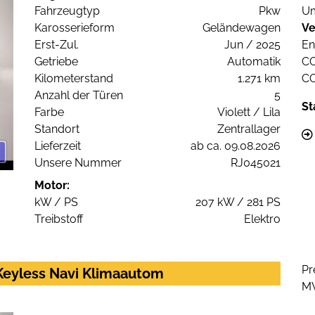
Fahrzeugtyp
Pkw
Um
Karosserieform
Geländewagen
Ve
Erst-Zul.
Jun / 2025
En
Getriebe
Automatik
C
Kilometerstand
1.271 km
C
Anzahl der Türen
5
St
Farbe
Violett / Lila
Standort
Zentrallager
Lieferzeit
ab ca. 09.08.2026
Unsere Nummer
RJ045021
Motor:
kW / PS
207 kW / 281 PS
Treibstoff
Elektro
Pr
Keyless Navi Klimaautom
M