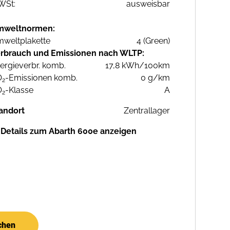
WSt:
ausweisbar
mweltnormen:
weltplakette
4 (Green)
rbrauch und Emissionen nach WLTP:
ergieverbr. komb.
17,8 kWh/100km
O
-Emissionen komb.
0 g/km
2
O
-Klasse
A
2
andort
Zentrallager
Details zum Abarth 600e anzeigen
chen