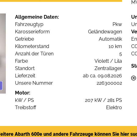
M
Allgemeine Daten:
U
Fahrzeugtyp
Pkw
Um
Karosserieform
Geländewagen
Ve
Getriebe
Automatik
En
Kilometerstand
10 km
C
Anzahl der Türen
5
C
Farbe
Violett / Lila
St
Standort
Zentrallager
Lieferzeit
ab ca. 09.08.2026
Unsere Nummer
226300002
Motor:
kW / PS
207 kW / 281 PS
Treibstoff
Elektro
eitere Abarth 600e und andere Fahrzeuge können Sie hier su