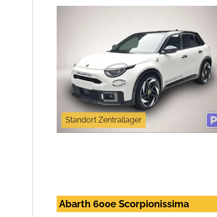
Standort Zentrallager
Abarth 600e Scorpionissima