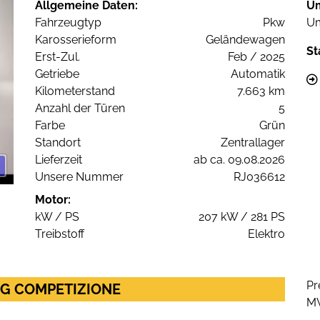
Allgemeine Daten:
U
Fahrzeugtyp
Pkw
Um
Karosserieform
Geländewagen
St
Erst-Zul.
Feb / 2025
Getriebe
Automatik
Kilometerstand
7.663 km
Anzahl der Türen
5
Farbe
Grün
Standort
Zentrallager
Lieferzeit
ab ca. 09.08.2026
Unsere Nummer
RJ036612
Motor:
kW / PS
207 kW / 281 PS
Treibstoff
Elektro
Pr
IG COMPETIZIONE
M