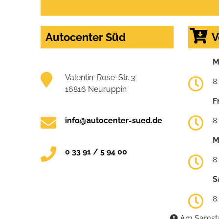
Autocenter Süd
V
M
Valentin-Rose-Str. 3
8
16816 Neuruppin
F
info@autocenter-sued.de
8
M
0 33 91 / 5 94 00
8
S
8
Am Samstag