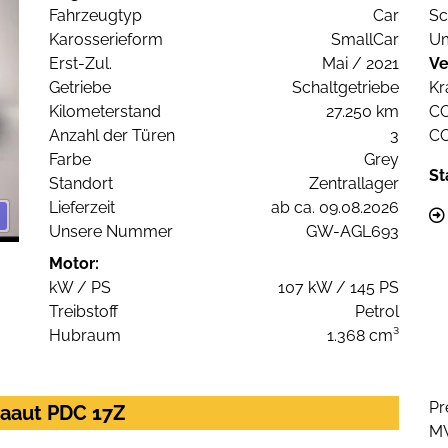
Fahrzeugtyp
Car
Sc
Karosserieform
SmallCar
Um
Erst-Zul.
Mai / 2021
Ve
Getriebe
Schaltgetriebe
Kr
Kilometerstand
27.250 km
C
Anzahl der Türen
3
C
Farbe
Grey
St
Standort
Zentrallager
Lieferzeit
ab ca. 09.08.2026
Unsere Nummer
GW-AGL693
Motor:
kW / PS
107 kW / 145 PS
Treibstoff
Petrol
Hubraum
1.368 cm³
Pr
imaaut PDC 17Z
M