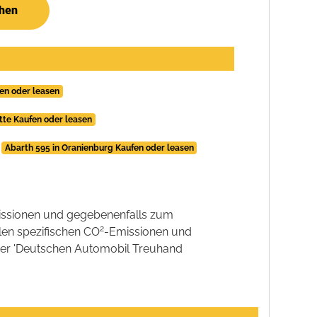
chen
fen oder leasen
tte Kaufen oder leasen
Abarth 595 in Oranienburg Kaufen oder leasen
ssionen und gegebenenfalls zum
2
llen spezifischen CO
-Emissionen und
 der 'Deutschen Automobil Treuhand