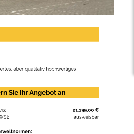
rtes, aber qualitativ hochwertiges
rn Sie Ihr Angebot an
eis:
21.199,00 €
WSt:
ausweisbar
mweltnormen: