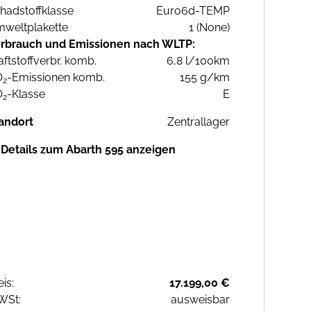
hadstoffklasse
Euro6d-TEMP
weltplakette
1 (None)
rbrauch und Emissionen nach WLTP:
aftstoffverbr. komb.
6,8 l/100km
O
-Emissionen komb.
155 g/km
2
O
-Klasse
E
2
andort
Zentrallager
Details zum Abarth 595 anzeigen
eis:
17.199,00 €
WSt:
ausweisbar