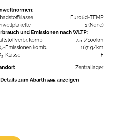
mweltnormen:
hadstoffklasse
Euro6d-TEMP
weltplakette
1 (None)
rbrauch und Emissionen nach WLTP:
aftstoffverbr. komb.
7,5 l/100km
O
-Emissionen komb.
167 g/km
2
O
-Klasse
F
2
andort
Zentrallager
Details zum Abarth 595 anzeigen