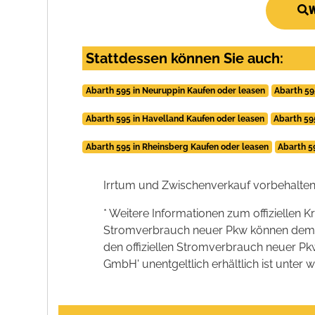
W
Stattdessen können Sie auch:
Abarth 595 in Neuruppin Kaufen oder leasen
Abarth 59
Abarth 595 in Havelland Kaufen oder leasen
Abarth 59
Abarth 595 in Rheinsberg Kaufen oder leasen
Abarth 5
Irrtum und Zwischenverkauf vorbehalten
* Weitere Informationen zum offiziellen K
Stromverbrauch neuer Pkw können dem 'Lei
den offiziellen Stromverbrauch neuer P
GmbH' unentgeltlich erhältlich ist unter 