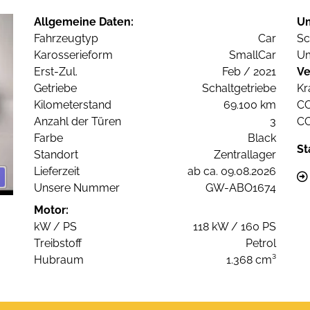
Allgemeine Daten:
U
Fahrzeugtyp
Car
Sc
Karosserieform
SmallCar
Um
Erst-Zul.
Feb / 2021
Ve
Getriebe
Schaltgetriebe
Kr
Kilometerstand
69.100 km
C
Anzahl der Türen
3
C
Farbe
Black
St
Standort
Zentrallager
Lieferzeit
ab ca. 09.08.2026
Unsere Nummer
GW-ABO1674
Motor:
kW / PS
118 kW / 160 PS
Treibstoff
Petrol
Hubraum
1.368 cm³