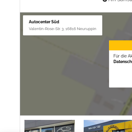
Autocenter Süd
Valentin-Rose-Str. 3, 16816 Neuruppin
Für die A
Datenschu