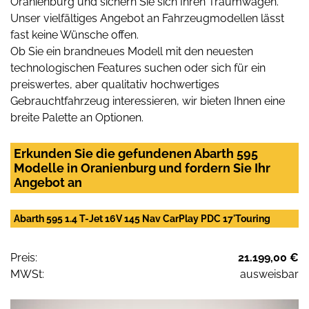
Oranienburg und sichern Sie sich Ihren Traumwagen.
Unser vielfältiges Angebot an Fahrzeugmodellen lässt
fast keine Wünsche offen.
Ob Sie ein brandneues Modell mit den neuesten
technologischen Features suchen oder sich für ein
preiswertes, aber qualitativ hochwertiges
Gebrauchtfahrzeug interessieren, wir bieten Ihnen eine
breite Palette an Optionen.
Erkunden Sie die gefundenen Abarth 595
Modelle in Oranienburg und fordern Sie Ihr
Angebot an
Abarth 595 1.4 T-Jet 16V 145 Nav CarPlay PDC 17'Touring
Preis:
21.199,00 €
MWSt:
ausweisbar