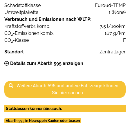
Schadstoffklasse
Euro6d-TEMP
Umweltplakette
1 (None)
Verbrauch und Emissionen nach WLTP:
Kraftstoffverbr. komb.
7,5 l/100km
CO
-Emissionen komb.
167 g/km
2
CO
-Klasse
F
2
Standort
Zentrallager
Details zum Abarth 595 anzeigen
Weitere Abarth 595 und andere Fahrzeuge können
Sie hier suchen
Stattdessen können Sie auch:
Abarth 595 in Neuruppin Kaufen oder leasen