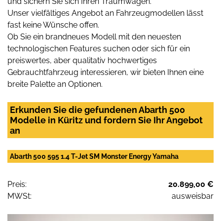
und sichern Sie sich Ihren Traumwagen.
Unser vielfältiges Angebot an Fahrzeugmodellen lässt
fast keine Wünsche offen.
Ob Sie ein brandneues Modell mit den neuesten
technologischen Features suchen oder sich für ein
preiswertes, aber qualitativ hochwertiges
Gebrauchtfahrzeug interessieren, wir bieten Ihnen eine
breite Palette an Optionen.
Erkunden Sie die gefundenen Abarth 500
Modelle in Küritz und fordern Sie Ihr Angebot
an
Abarth 500 595 1.4 T-Jet SM Monster Energy Yamaha
Preis:
20.899,00 €
MWSt:
ausweisbar