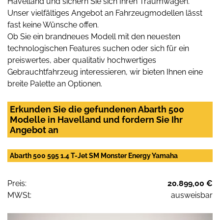
Havelland und sichern Sie sich Ihren Traumwagen.
Unser vielfältiges Angebot an Fahrzeugmodellen lässt
fast keine Wünsche offen.
Ob Sie ein brandneues Modell mit den neuesten
technologischen Features suchen oder sich für ein
preiswertes, aber qualitativ hochwertiges
Gebrauchtfahrzeug interessieren, wir bieten Ihnen eine
breite Palette an Optionen.
Erkunden Sie die gefundenen Abarth 500
Modelle in Havelland und fordern Sie Ihr
Angebot an
Abarth 500 595 1.4 T-Jet SM Monster Energy Yamaha
Preis:
20.899,00 €
MWSt:
ausweisbar