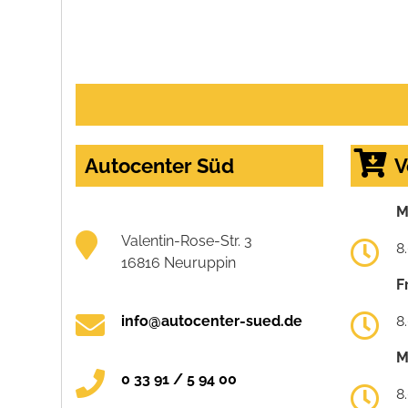
Autocenter Süd
V
M
Valentin-Rose-Str. 3
8
16816 Neuruppin
F
info@autocenter-sued.de
8
M
0 33 91 / 5 94 00
8