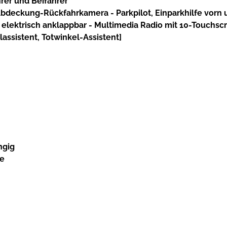
hrer und Beifahrer
bdeckung-Rückfahrkamera - Parkpilot, Einparkhilfe vorn u
lektrisch anklappbar - Multimedia Radio mit 10-Touchscree
lassistent, Totwinkel-Assistent]
ngig
te