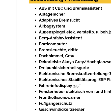
ABS mit CBC und Bremsassistent
Ablagefächer
Adaptives Bremslicht
Airbagsystem
Außenspiegel elek. verstellb. u. beh.(
Berg-Anfahr-Assistent
Bordcomputer
Bremsleuchte, dritte
Dachhimmel, Grau
Dekorleiste Akoya Grey/Hochglanzs
Dreipunktsicherheitsgurte
Elektronische Bremskraftverteilung (
Elektronisches Stabilitätsprog. ESP P
Fahrerinfodisplay 3,5´´
Fensterheber elektrisch vorn und hin
Frontkollisionswarner
Fußgängerschutz
Geschwindigkeitsregler