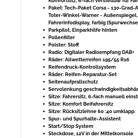
Komfortsitz, 6-fach verstellbar für Fa
Paket: Tech-Paket Corsa - 130-Grad-A
Toter-Winkel-Warner - Außenspiegel, e
Fahrerinfodisplay, farbig [Spurwechse
Parkpilot, Einparkhilfe hinten
Pollenfilter
Polster: Stoff
Radio: Digitaler Radioempfang DAB+
Räder: Allwetterreifen 195/55 R16
Reifendruck-Kontrollsystem
Räder: Reifen-Reparatur-Set
Seitenaufprallschutz
Servolenkung geschwindigkeitsabhä
Sitze: Fahrersitz, 6-fach manuell eins
Sitze: Komfort Beifahrersitz
Sitze: Rücksitzlehne 60 :40 umklapp.
Spur- und Spurhalte-Assistent
Start/Stop System
Steckdose, 12V in der Mittelkonsole