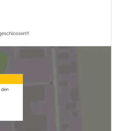
eschlossen!!!
u den