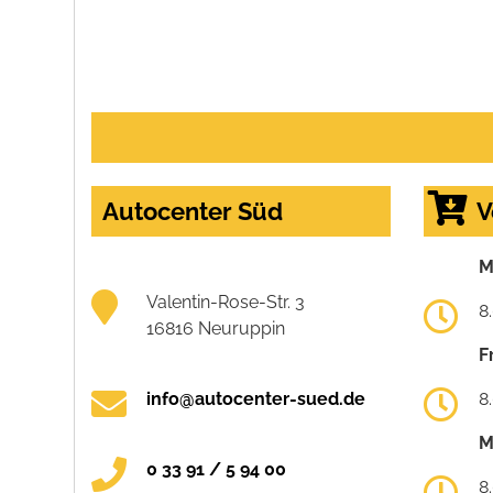
Autocenter Süd
V
M
Valentin-Rose-Str. 3
8
16816 Neuruppin
F
info@autocenter-sued.de
8
M
0 33 91 / 5 94 00
8