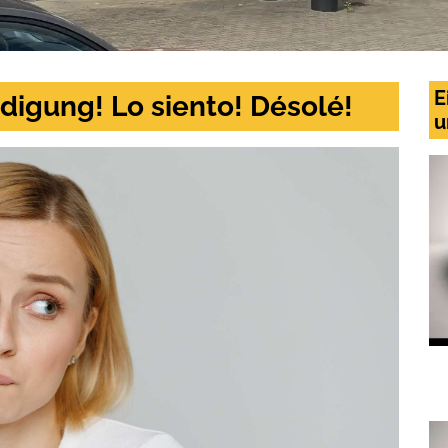
E
digung! Lo siento! Désolé!
u