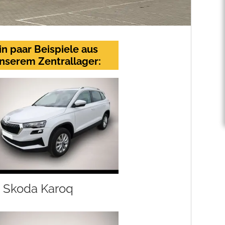
in paar Beispiele aus
nserem Zentrallager:
Skoda Karoq