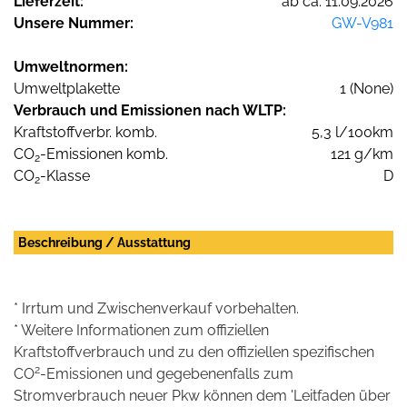
Lieferzeit:
ab ca. 11.09.2026
Unsere Nummer:
GW-V981
Umweltnormen:
Umweltplakette
1 (None)
Verbrauch und Emissionen nach WLTP:
Kraftstoffverbr. komb.
5,3 l/100km
CO
-Emissionen komb.
121 g/km
2
CO
-Klasse
D
2
Beschreibung / Ausstattung
* Irrtum und Zwischenverkauf vorbehalten.
* Weitere Informationen zum offiziellen
Kraftstoffverbrauch und zu den offiziellen spezifischen
2
CO
-Emissionen und gegebenenfalls zum
Stromverbrauch neuer Pkw können dem 'Leitfaden über