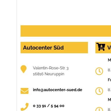
Autocenter Süd
V
M
Valentin-Rose-Str. 3
8
16816 Neuruppin
F
info@autocenter-sued.de
8
M
0 33 91 / 5 94 00
8