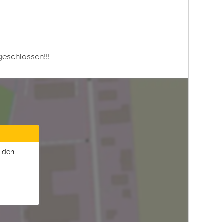
eschlossen!!!
u den