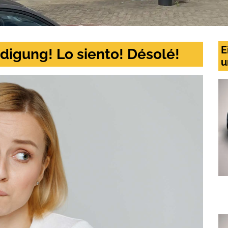
E
digung! Lo siento! Désolé!
u